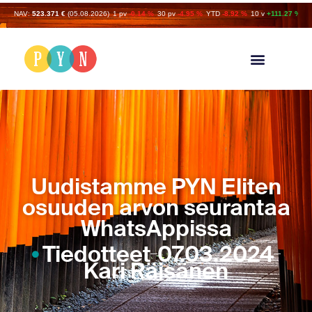
NAV:
523.371 €
(05.08.2026)
1 pv
-0.14 %
30 pv
-4.95 %
YTD
-8.92 %
10 v
+111.27 %
Uudistamme PYN Eliten
osuuden arvon seurantaa
WhatsAppissa
Tiedotteet
07.03.2024
Kari Räisänen