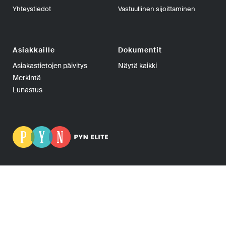
Yhteystiedot
Vastuullinen sijoittaminen
Asiakkaille
Dokumentit
Asiakastietojen päivitys
Näytä kaikki
Merkintä
Lunastus
PYN Fund Management Oy | PL 139, 00101 Helsinki | Puhelin
+358-9-270 70400 | Telefax +358-9-270 70409 | Y-tunnus:
0665275-5