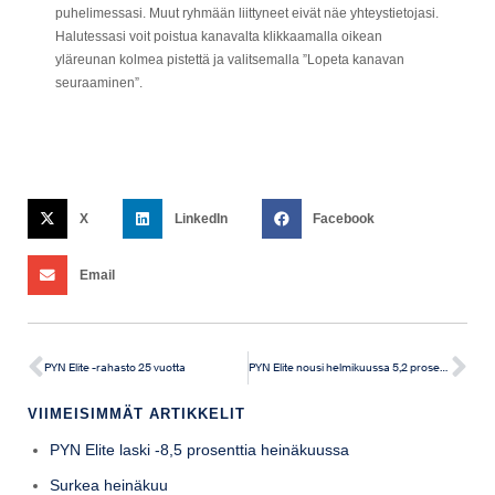
puhelimessasi. Muut ryhmään liittyneet eivät näe yhteystietojasi.
Halutessasi voit poistua kanavalta klikkaamalla oikean
yläreunan kolmea pistettä ja valitsemalla ”Lopeta kanavan
seuraaminen”.
X
LinkedIn
Facebook
Email
PYN Elite -rahasto 25 vuotta
PYN Elite nousi helmikuussa 5,2 prosenttia
VIIMEISIMMÄT ARTIKKELIT
PYN Elite laski -8,5 prosenttia heinäkuussa
Surkea heinäkuu