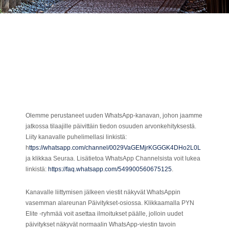
Olemme perustaneet uuden WhatsApp-kanavan, johon jaamme
jatkossa tilaajille päivittäin tiedon osuuden arvonkehityksestä.
Liity kanavalle puhelimellasi linkistä:
h
ttps://whatsapp.com/channel/0029VaGEMjrKGGGK4DHo2L0L
ja klikkaa Seuraa. Lisätietoa WhatsApp Channelsista voit lukea
linkistä:
https://faq.whatsapp.com/549900560675125
.
Kanavalle liittymisen jälkeen viestit näkyvät WhatsAppin
vasemman alareunan Päivitykset-osiossa. Klikkaamalla PYN
Elite -ryhmää voit asettaa ilmoitukset päälle, jolloin uudet
päivitykset näkyvät normaalin WhatsApp-viestin tavoin