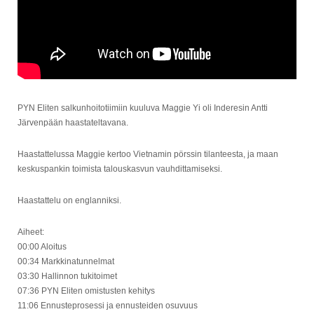
PYN Eliten salkunhoitotiimiin kuuluva Maggie Yi oli Inderesin Antti
Järvenpään haastateltavana.
Haastattelussa Maggie kertoo Vietnamin pörssin tilanteesta, ja maan
keskuspankin toimista talouskasvun vauhdittamiseksi.
Haastattelu on englanniksi.
Aiheet:
00:00 Aloitus
00:34 Markkinatunnelmat
03:30 Hallinnon tukitoimet
07:36 PYN Eliten omistusten kehitys
11:06 Ennusteprosessi ja ennusteiden osuvuus