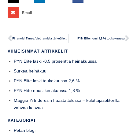
Email
Financial Times: Vietnamista tärkeä lenkki toimitusketjuissa
PYN Elite nousi 1,8 % toukokuussa
VIIMEISIMMÄT ARTIKKELIT
PYN Elite laski -8,5 prosenttia heinäkuussa
Surkea heinäkuu
PYN Elite laski toukokuussa 2,6 %
PYN Elite nousi kesäkuussa 1,8 %
Maggie Yi Inderesin haastattelussa – kuluttajasektorilla
vahvaa kasvua
KATEGORIAT
Petan blogi