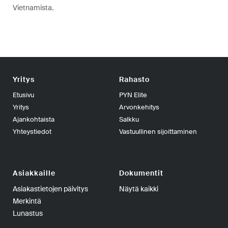
Vietnamista.
Yritys
Rahasto
Etusivu
PYN Elite
Yritys
Arvonkehitys
Ajankohtaista
Salkku
Yhteystiedot
Vastuullinen sijoittaminen
Asiakkaille
Dokumentit
Asiakastietojen päivitys
Näytä kaikki
Merkintä
Lunastus