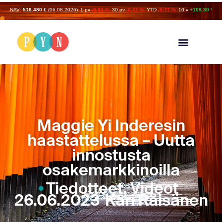
NAV:
518.480 €
(06.08.2026)
1 pv
-0.93 %
30 pv
-6.41 %
YTD
-9.77 %
10 v
+109.30 %
Maggie Yi Inderesin
haastattelussa – Uutta
innostusta
osakemarkkinoilla
Tiedotteet
,
Videot
26.06.2023
Kari Räisänen