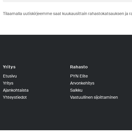
Tilaamalla uutiskirjeemme saat kuukausittain rahastokatsauksen ja r
Yritys
Rahasto
Etusivu
PYN Elite
Yritys
Arvonkehitys
Ajankohtaista
Salkku
Yhteystiedot
Vastuullinen sijoittaminen