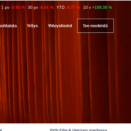
1 pv
-0.93 %
30 pv
-6.41 %
YTD
-9.77 %
10 v
+109.30 %
kohtaista
Yritys
Yhteystiedot
Tee merkintä
i
PYN Elite & Vietnam mediassa