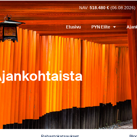
NAV:
518.480 €
(06.08.2026)
Etusivu
PYN Elite
Ajan
jankohtaista
Rahastokatsaukset
Blog