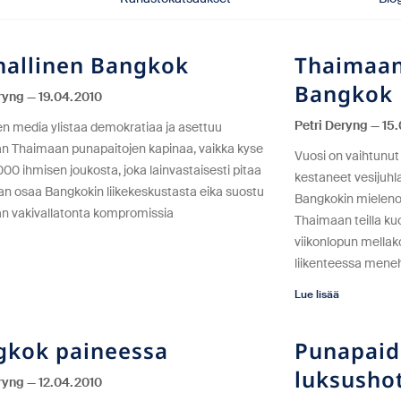
hallinen Bangkok
Thaimaan
Bangkok
eryng
19.04.2010
Petri Deryng
15.
en media ylistaa demokratiaa ja asettuu
n Thaimaan punapaitojen kapinaa, vaikka kyse
Vuosi on vaihtunu
 000 ihmisen joukosta, joka lainvastaisesti pitaa
kestaneet vesijuhl
an osaa Bangkokin liikekeskustasta eika suostu
Bangkokin mielenos
n vakivallatonta kompromissia
Thaimaan teilla k
viikonlopun mellak
liikenteessa meneh
Lue lisää
gkok paineessa
Punapaid
luksushot
eryng
12.04.2010