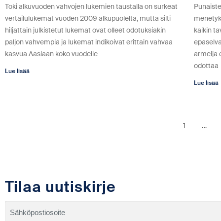
Toki alkuvuoden vahvojen lukemien taustalla on surkeat
Punaiste
vertailulukemat vuoden 2009 alkupuolelta, mutta silti
menetyks
hiljattain julkistetut lukemat ovat olleet odotuksiakin
kaikin t
paljon vahvempia ja lukemat indikoivat erittain vahvaa
epaselva
kasvua Aasiaan koko vuodelle
armeija 
odottaa
Lue lisää
Lue lisää
1
…
Tilaa uutiskirje