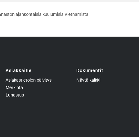
ahaston ajankohtaisia kuulumisia Vietnamista.
Asiakkaille
Dokumentit
Asiakastietojen päivitys
Näytä kaikki
Merkintä
Lunastus