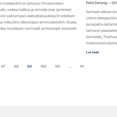
Petri Deryng
07.
n mellakointi on johtanut ihmishenkien
iin, vaikka hallitus ja armeija ovat pyrkineet
Samaan aikaan kun
avoin valttamaan vakivaltaisuuksia.On edelleen
Union) delegaation
a mika johti viikonlopun ammuskeluihin. Koska
punapaita parlame
eika myoskaan normaalit protestoijat osanneet
viettanyt paasiaise
Sametilla, Thaima
mielenosoitusjoht
Lue lisää
97
98
99
100
101
…
111