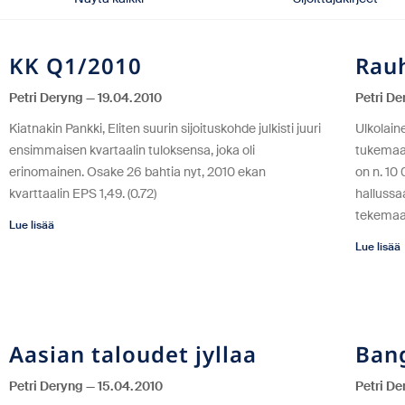
KK Q1/2010
Rau
Petri Deryng
19.04.2010
Petri D
Kiatnakin Pankki, Eliten suurin sijoituskohde julkisti juuri
Ulkolain
ensimmaisen kvartaalin tuloksensa, joka oli
tukemaa
erinomainen. Osake 26 bahtia nyt, 2010 ekan
on n. 10
kvarttaalin EPS 1,49. (0.72)
hallussa
tekemaa
Lue lisää
Lue lisää
Aasian taloudet jyllaa
Ban
Petri Deryng
15.04.2010
Petri D