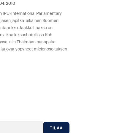
04.2010
 IPU (International Parlamentary
 jasen japitka-aikainen Suomen
ntaarikko Jaakko Laakso on
n aikaa luksushotellissa Koh
assa, niin Thaimaan punapaita
ajat ovat yopyneet mielenosoituksen