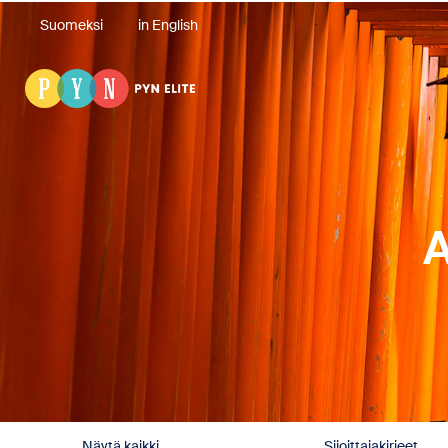
Suomeksi
in English
A
Näytä kaikki
Sijoittajakirjeet