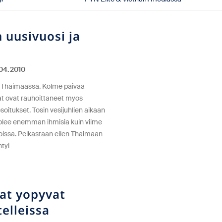
 uusivuosi ja
04.2010
t Thaimaassa. Kolme paivaa
at ovat rauhoittaneet myos
oitukset. Tosin vesijuhlien aikaan
uolee enemman ihmisia kuin viime
oissa. Pelkastaan eilen Thaimaan
tyi
at yopyvat
elleissa