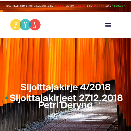
NAV:
518.480 €
(06.08.2026)
1 pv
-0.93 %
30 pv
-6.41 %
YTD
-9.77 %
10 v
+109.30 %
Sijoittajakirje 4/2018
Sijoittajakirjeet
27.12.2018
Petri Deryng