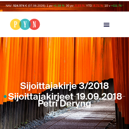
NAV:
524.574 €
(07.08.2026)
1 pv
+1.18 %
30 pv
-5.65 %
YTD
-8.71 %
10 v
+111.76 %
Sijoittajakirje 3/2018
Sijoittajakirjeet
19.09.2018
Petri Deryng