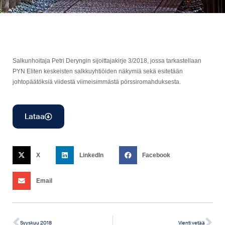
Salkunhoitaja Petri Deryngin sijoittajakirje 3/2018, jossa tarkastellaan
PYN Eliten keskeisten salkkuyhtiöiden näkymiä sekä esitetään
johtopäätöksiä viidestä viimeisimmästä pörssiromahduksesta.
Lataa
X
LinkedIn
Facebook
Email
Syyskuu 2018
Vienti vetää