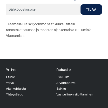
Tilaamalla uutiskirjeemme saat kuukausittain
rahastokatsauksen ja rahaston ajankohtaisia kuulumisia
Vietnamista.
Yritys
Rahasto
Etusivu
PYN Elite
Yritys
Arvonkehitys
Ajankohtaista
Salkku
Yhteystiedot
Vastuullinen sijoittaminen