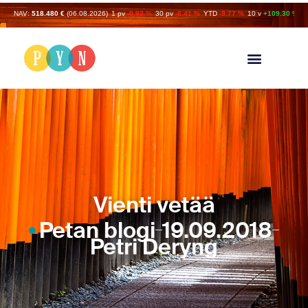
NAV:
518.480 €
(06.08.2026)
1 pv
-0.93 %
30 pv
-6.41 %
YTD
-9.77 %
10 v
+109.30 %
Vienti vetää
Petan blogi
19.09.2018
Petri Deryng