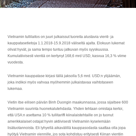
Vietnamin tullilaitos on juuri julkaissut tuoreita alustavia vienti- ja
kauppatasetietoja 1.1.2018-15.9.2018 väliseltä ajalta. Elokuun lukemat
olivat hyvät, ja sama tempo tuntuu jatkuvan myös syyskuussa.
Kumulatiivisesti vientiä on kertynyt 168,6 mrd USD, kasvua 16,3 % viime
vuodesta.
Vietnamin kauppatase kirjasi tällä jaksolla 5,6 mrd. USD:n ylijäämän,
joka indikoi myös vahvaa myöhemmin julkaistavaa vaihtotaseen
lukemaa.
Vietin itse eilisen päivän Binh Duongin maakunnassa, jossa sijaitsee 600
Vietnamin suurinta huonekalutehdasta. Yhden tehtaan omistaja kertoi,
että USA:n asettama 10 % tullitariffi kiinalaistehtaille on jo tuonut
amerikkalaiset ostajat hyvin aktiivisesti Vietnamiin kyselemään
lisätuotannoista. Eli lyhyellä aikavälillä kauppasodasta saattaa olla jopa
hyötyä Vietnamin viennille, jos sota kohdistuu erityisesti Kiinan vientiin