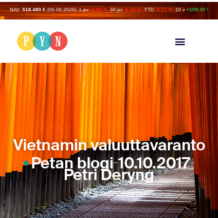
NAV:
518.480 €
(06.08.2026)
1 pv
-0.93 %
30 pv
-6.41 %
YTD
-9.77 %
10 v
+109.30 %
Vietnamin valuuttavaranto
Petan blogi
10.10.2017
Petri Deryng