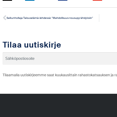
Salkunhoitaja Talouselämä-lehdessä: ”Mahdollisuus nousupyrähdyksiin”
Tilaa uutiskirje
Tilaamalla uutiskirjeemme saat kuukausittain rahastokatsauksen ja r