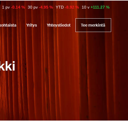
1 pv
-0.14 %
30 pv
-4.95 %
YTD
-8.92 %
10 v
+111.27 %
kohtaista
Yritys
Yhteystiedot
Tee merkintä
kki