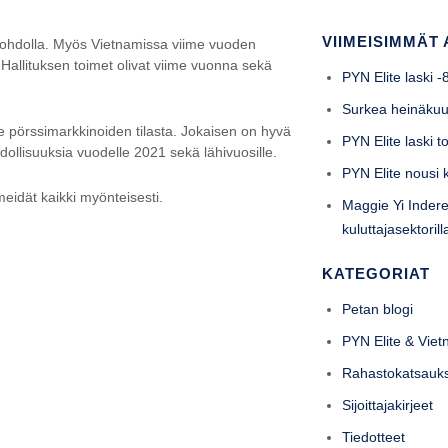
VIIMEISIMMÄT 
 johdolla. Myös Vietnamissa viime vuoden
. Hallituksen toimet olivat viime vuonna sekä
PYN Elite laski 
Surkea heinäku
örssimarkkinoiden tilasta. Jokaisen on hyvä
PYN Elite laski 
ollisuuksia vuodelle 2021 sekä lähivuosille.
PYN Elite nousi
meidät kaikki myönteisesti.
Maggie Yi Indere
kuluttajasektori
KATEGORIAT
Petan blogi
PYN Elite & Vie
Rahastokatsauk
Sijoittajakirjeet
Tiedotteet