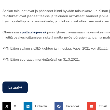
Aasian taloudet ovat jo päässeet kiinni hyvään talouskasvuun Kiinan
rajoitukset ovat jääneet taakse ja talouden aktiviteetit saaneet jatkua
hyvin ajoitettuja että voimakkaita, ja tulokset ovat olleet sen mukaisia.
Oheisessa
sijoittajakirjeessä
pyrin lyhyesti avaamaan näkemyksemme p
miettiä osakesijoittamisen riskejä mutta myös pörssien tarjoamia mahd
PYN Eliten salkun sisältö kiehtoo ja innostaa. Vuosi 2021 voi yllättää 
PYN Eliten seuraava merkintäpäivä on 31.3.2021.
Lataa
X
LinkedIn
Facebook
Email