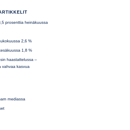
ARTIKKELIT
-8,5 prosenttia heinäkuussa
u
toukokuussa 2,6 %
 kesäkuussa 1,8 %
sin haastattelussa –
lla vahvaa kasvua
tnam mediassa
set