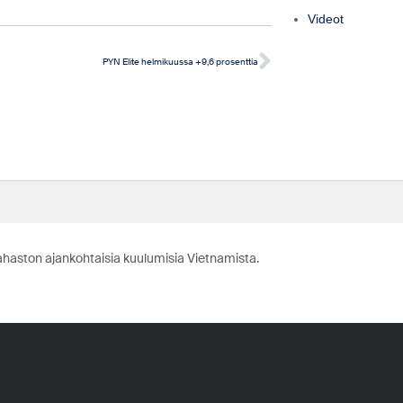
Videot
PYN Elite helmikuussa +9,6 prosenttia
ahaston ajankohtaisia kuulumisia Vietnamista.