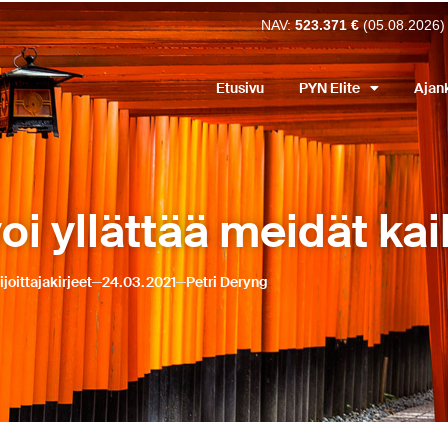
NAV:
523.371 €
(05.08.2026)
Etusivu
PYN Elite
Ajan
oi yllättää meidät kai
ijoittajakirjeet
24.03.2021
Petri Deryng