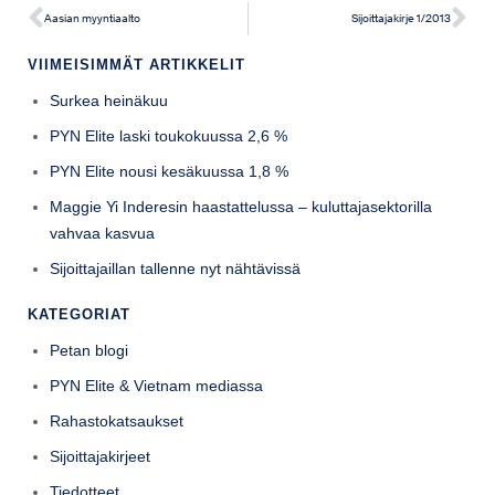
Aasian myyntiaalto
Sijoittajakirje 1/2013
VIIMEISIMMÄT ARTIKKELIT
Surkea heinäkuu
PYN Elite laski toukokuussa 2,6 %
PYN Elite nousi kesäkuussa 1,8 %
Maggie Yi Inderesin haastattelussa – kuluttajasektorilla
vahvaa kasvua
Sijoittajaillan tallenne nyt nähtävissä
KATEGORIAT
Petan blogi
PYN Elite & Vietnam mediassa
Rahastokatsaukset
Sijoittajakirjeet
Tiedotteet