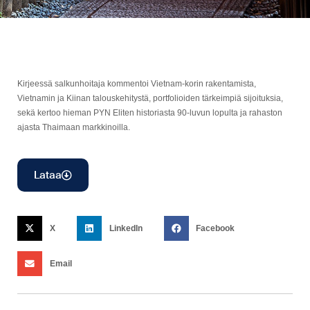
Kirjeessä salkunhoitaja kommentoi Vietnam-korin rakentamista,
Vietnamin ja Kiinan talouskehitystä, portfolioiden tärkeimpiä sijoituksia,
sekä kertoo hieman PYN Eliten historiasta 90-luvun lopulta ja rahaston
ajasta Thaimaan markkinoilla.
Lataa
X
LinkedIn
Facebook
Email