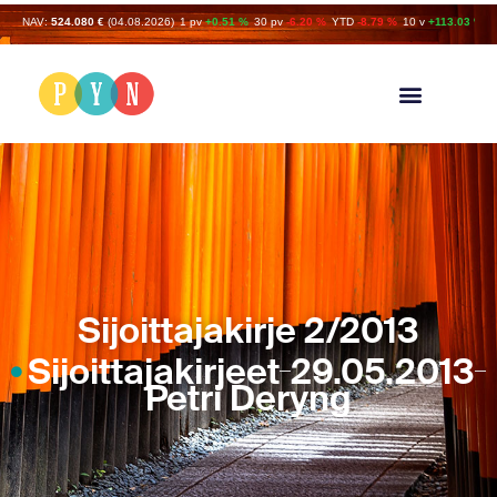
NAV:
524.080 €
(04.08.2026)
1 pv
+0.51 %
30 pv
-6.20 %
YTD
-8.79 %
10 v
+113.03 %
Sijoittajakirje 2/2013
Sijoittajakirjeet
29.05.2013
Petri Deryng