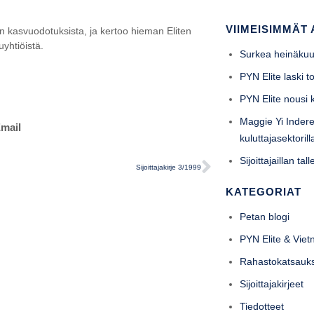
VIIMEISIMMÄT 
en kasvuodotuksista, ja kertoo hieman Eliten
uyhtiöistä.
Surkea heinäku
PYN Elite laski 
PYN Elite nousi
Maggie Yi Indere
mail
kuluttajasektori
Sijoittajaillan ta
Sijoittajakirje 3/1999
KATEGORIAT
Petan blogi
PYN Elite & Vie
Rahastokatsauk
Sijoittajakirjeet
Tiedotteet