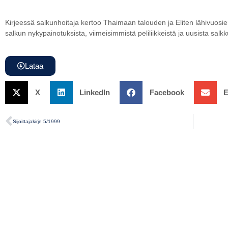
Kirjeessä salkunhoitaja kertoo Thaimaan talouden ja Eliten lähivuosi
salkun nykypainotuksista, viimeisimmistä peliliikkeistä ja uusista salkk
Lataa
X
LinkedIn
Facebook
E
Sijoittajakirje 5/1999