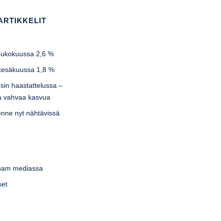
ARTIKKELIT
u
toukokuussa 2,6 %
 kesäkuussa 1,8 %
sin haastattelussa –
lla vahvaa kasvua
llenne nyt nähtävissä
tnam mediassa
set