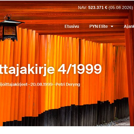
NAV:
523.371 €
(05.08.2026)
Etusivu
PYN Elite
Ajan
ittajakirje 4/1999
ijoittajakirjeet
20.08.1999
Petri Deryng