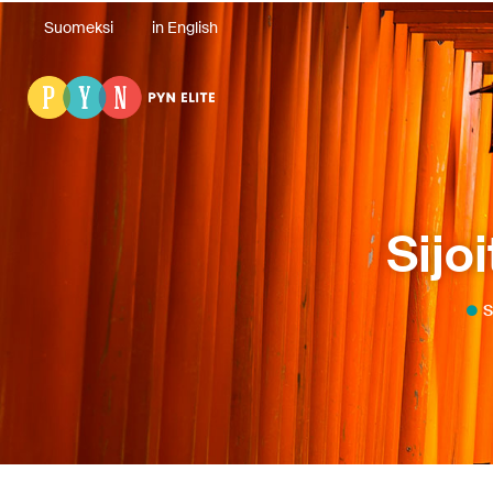
Suomeksi
in English
Sijo
S