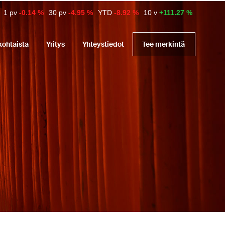
1 pv
-0.14 %
30 pv
-4.95 %
YTD
-8.92 %
10 v
+111.27 %
kohtaista
Yritys
Yhteystiedot
Tee merkintä