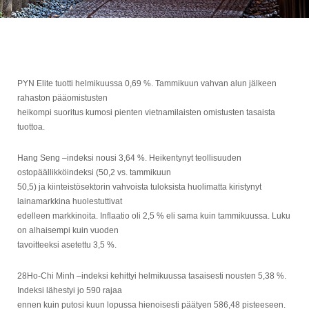
PYN Elite tuotti helmikuussa 0,69 %. Tammikuun vahvan alun jälkeen
rahaston pääomistusten
heikompi suoritus kumosi pienten vietnamilaisten omistusten tasaista
tuottoa.
Hang Seng –indeksi nousi 3,64 %. Heikentynyt teollisuuden
ostopäällikköindeksi (50,2 vs. tammikuun
50,5) ja kiinteistösektorin vahvoista tuloksista huolimatta kiristynyt
lainamarkkina huolestuttivat
edelleen markkinoita. Inflaatio oli 2,5 % eli sama kuin tammikuussa. Luku
on alhaisempi kuin vuoden
tavoitteeksi asetettu 3,5 %.
28Ho-Chi Minh –indeksi kehittyi helmikuussa tasaisesti nousten 5,38 %.
Indeksi lähestyi jo 590 rajaa
ennen kuin putosi kuun lopussa hienoisesti päätyen 586,48 pisteeseen.