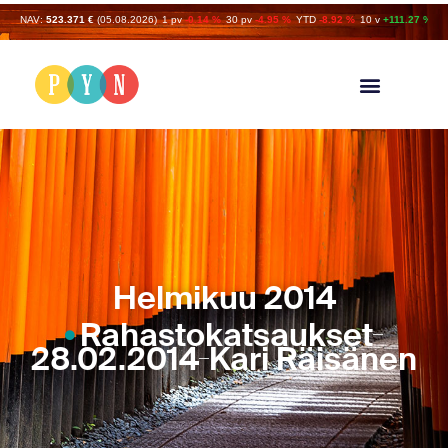
NAV:
523.371 €
(05.08.2026)
1 pv
-0.14 %
30 pv
-4.95 %
YTD
-8.92 %
10 v
+111.27 %
Helmikuu 2014
Rahastokatsaukset
28.02.2014
Kari Räisänen