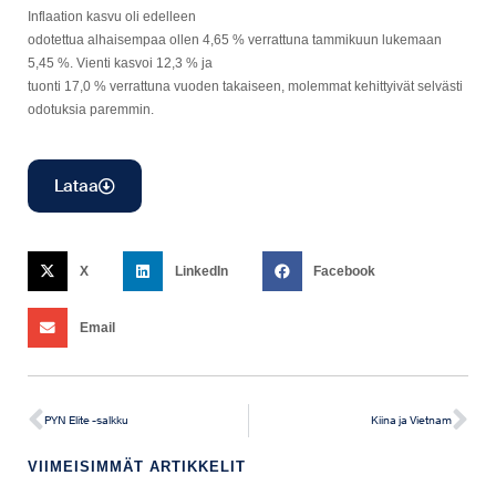
Inflaation kasvu oli edelleen
odotettua alhaisempaa ollen 4,65 % verrattuna tammikuun lukemaan
5,45 %. Vienti kasvoi 12,3 % ja
tuonti 17,0 % verrattuna vuoden takaiseen, molemmat kehittyivät selvästi
odotuksia paremmin.
Lataa
X
LinkedIn
Facebook
Email
PYN Elite -salkku
Kiina ja Vietnam
VIIMEISIMMÄT ARTIKKELIT