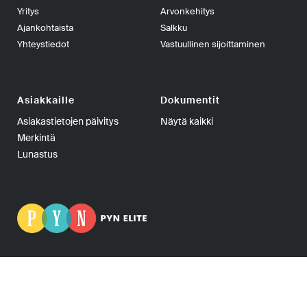
Yritys
Arvonkehitys
Ajankohtaista
Salkku
Yhteystiedot
Vastuullinen sijoittaminen
Asiakkaille
Dokumentit
Asiakastietojen päivitys
Näytä kaikki
Merkintä
Lunastus
PYN Fund Management Oy | PL 139, 00101 Helsinki | Puhelin
+358-9-270 70400 | Telefax +358-9-270 70409 | Y-tunnus: