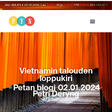
NAV:
523.371 €
(05.08.2026)
1 pv
-0.14 %
30 pv
-4.95 %
YTD
-8.92 %
10 v
+111.27 %
Vietnamin talouden
loppukiri
Petan blogi
02.01.2024
Petri Deryng