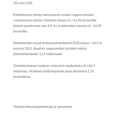
355 mrd USD.
Pankkibisnes piristyi olennaisesti vuoden loppua kohden.
Luotonannon kasvun viimeisin kirjaus on +11,09 prosenttia
(tammi-syyskuussa vain 6,9 %) ja talletusten kasvua oli +10,85
prosenttia.
Rekisteröidyt suorat teollisuusinvestoinnit (FDI) kasvoi +24,4 %
vuonna 2023. Maahan saapuneiden turistien määrä
ylikolminkertaistui 12,4 miljoonaan.
Tilastokeskuksen mukaan Vietnamin asukasluku oli 100,3
miljoonaa. Virallinen työttömyysaste pysyi alhaisena 2,28
prosenttissa.
Tärkeää tietoa kirjoituksesta ja rahastosta