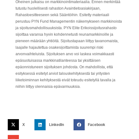
Oheinen julkaisu on markkinointimateriaalia. Ennen merkintää
tutustu huolellisesti rahaston Avaintietoasiakirjaan,
Rahastoesitteeseen sekä Sääntöihin. Esitetty materiaali
perustuu PYN Fund Managementin näkemykseen markkinoista
ja sijoitusmahdollisuuksista. PYN Elite Erikoissijoitusrahasto
sijoittaa varansa hyvin kohdennetusti reunamarkkinoille ja
pieneen määrään yhtiöitä. Sijoitustapaan liittyy tavanomaista,
laajalle hajautettua osakesijoittamista suurempi riski
arvonvaihteluista. Sijoituksen arvo voi laskea voimakkaasti
epäsuotuisassa markkinatilanteessa tai yksittäisen
epäonnistuneen sijoituksen johdosta. On mahdollista, että
esityksessä esitetyt arviot talouskehityksestä tai yritysten
liiketoiminnan kehityksestä eivät toteudu esitetyllä tavalla ja
niihin liittyy olennaisia epävarmuuksia.
X
LinkedIn
Facebook