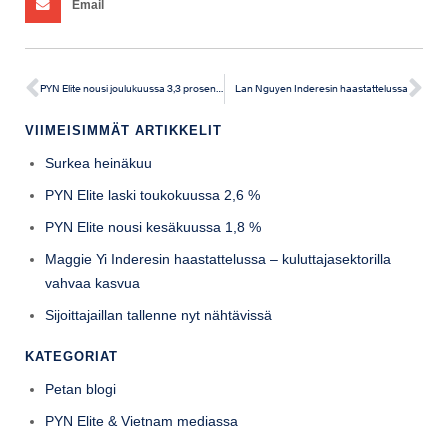
Email
PYN Elite nousi joulukuussa 3,3 prosenttia
Lan Nguyen Inderesin haastattelussa
VIIMEISIMMÄT ARTIKKELIT
Surkea heinäkuu
PYN Elite laski toukokuussa 2,6 %
PYN Elite nousi kesäkuussa 1,8 %
Maggie Yi Inderesin haastattelussa – kuluttajasektorilla
vahvaa kasvua
Sijoittajaillan tallenne nyt nähtävissä
KATEGORIAT
Petan blogi
PYN Elite & Vietnam mediassa