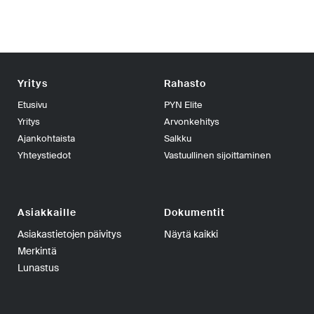
Yritys
Rahasto
Etusivu
PYN Elite
Yritys
Arvonkehitys
Ajankohtaista
Salkku
Yhteystiedot
Vastuullinen sijoittaminen
Asiakkaille
Dokumentit
Asiakastietojen päivitys
Näytä kaikki
Merkintä
Lunastus