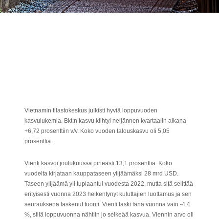
Vietnamin tilastokeskus julkisti hyviä loppuvuoden
kasvulukemia. Bkt:n kasvu kiihtyi neljännen kvartaalin aikana
+6,72 prosenttiin v/v. Koko vuoden talouskasvu oli 5,05
prosenttia.
Vienti kasvoi joulukuussa pirteästi 13,1 prosenttia. Koko
vuodelta kirjataan kauppataseen ylijäämäksi 28 mrd USD.
Taseen ylijäämä yli tuplaantui vuodesta 2022, mutta sitä selittää
erityisesti vuonna 2023 heikentynyt kuluttajien luottamus ja sen
seurauksena laskenut tuonti. Vienti laski tänä vuonna vain -4,4
%, sillä loppuvuonna nähtiin jo selkeää kasvua. Viennin arvo oli