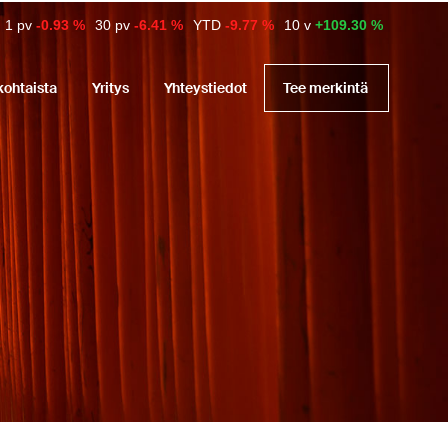
1 pv
-0.93 %
30 pv
-6.41 %
YTD
-9.77 %
10 v
+109.30 %
kohtaista
Yritys
Yhteystiedot
Tee merkintä