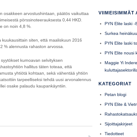
VIIMEISIMMÄT 
n osakkeen arvostushintaan, päätös vaikuttaa
iimeisestä pörssinoteerauksesta 0,44 HKD.
PYN Elite laski 
e on noin 4,8 %.
Surkea heinäku
 kuukausittain siten, että maaliskuun 2016
PYN Elite laski 
1,2 % alennusta rahaston arvossa.
PYN Elite nousi
et syytökset kumoavan selvityksen
Maggie Yi Indere
astoyhtiön hallitus täten toteaa, että
kuluttajasektori
amusta yhtiötä kohtaan, sekä vähentää yhtiön
tsottiin tarpeelliseksi tehdä uusi arvonalennus
KATEGORIAT
llei osake palaudu kaupankäyntiin.
Petan blogi
PYN Elite & Vie
Rahastokatsauk
Sijoittajakirjeet
Tiedotteet