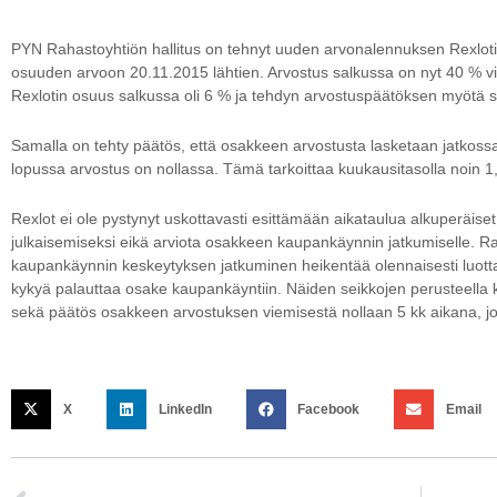
PYN Rahastoyhtiön hallitus on tehnyt uuden arvonalennuksen Rexloti
osuuden arvoon 20.11.2015 lähtien. Arvostus salkussa on nyt 40 % v
Rexlotin osuus salkussa oli 6 % ja tehdyn arvostuspäätöksen myötä s
Samalla on tehty päätös, että osakkeen arvostusta lasketaan jatkossa
lopussa arvostus on nollassa. Tämä tarkoittaa kuukausitasolla noin 
Rexlot ei ole pystynyt uskottavasti esittämään aikataulua alkuperäis
julkaisemiseksi eikä arviota osakkeen kaupankäynnin jatkumiselle. Rah
kaupankäynnin keskeytyksen jatkuminen heikentää olennaisesti luott
kykyä palauttaa osake kaupankäyntiin. Näiden seikkojen perusteella ka
sekä päätös osakkeen arvostuksen viemisestä nollaan 5 kk aikana, jo
X
LinkedIn
Facebook
Email