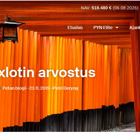
NAV:
518.480 €
(06.08.2026)
Etusivu
PYN Elite
Ajan
xlotin arvostus
Petan blogi
23.11.2015
Petri Deryng