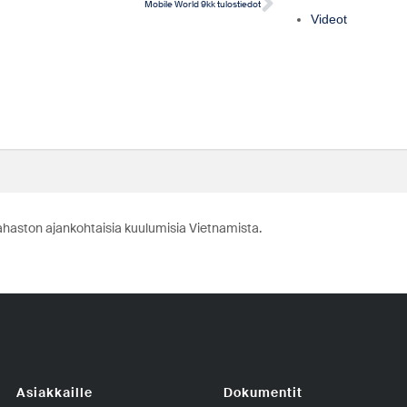
Mobile World 9kk tulostiedot
Videot
ahaston ajankohtaisia kuulumisia Vietnamista.
Asiakkaille
Dokumentit