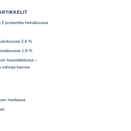
ARTIKKELIT
-8,5 prosenttia heinäkuussa
u
toukokuussa 2,6 %
 kesäkuussa 1,8 %
sin haastattelussa –
lla vahvaa kasvua
tnam mediassa
set