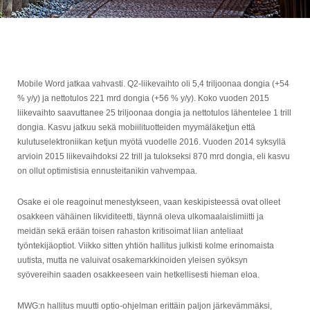
Mobile Word jatkaa vahvasti. Q2-liikevaihto oli 5,4 triljoonaa dongia (+54
% y/y) ja nettotulos 221 mrd dongia (+56 % y/y). Koko vuoden 2015
liikevaihto saavuttanee 25 triljoonaa dongia ja nettotulos lähentelee 1 trill
dongia. Kasvu jatkuu sekä mobiilituotteiden myymäläketjun että
kulutuselektroniikan ketjun myötä vuodelle 2016. Vuoden 2014 syksyllä
arvioin 2015 liikevaihdoksi 22 trill ja tulokseksi 870 mrd dongia, eli kasvu
on ollut optimistisia ennusteitanikin vahvempaa.
Osake ei ole reagoinut menestykseen, vaan keskipisteessä ovat olleet
osakkeen vähäinen likviditeetti, täynnä oleva ulkomaalaislimiitti ja
meidän sekä erään toisen rahaston kritisoimat liian anteliaat
työntekijäoptiot. Viikko sitten yhtiön hallitus julkisti kolme erinomaista
uutista, mutta ne valuivat osakemarkkinoiden yleisen syöksyn
syövereihin saaden osakkeeseen vain hetkellisesti hieman eloa.
MWG:n hallitus muutti optio-ohjelman erittäin paljon järkevämmäksi,