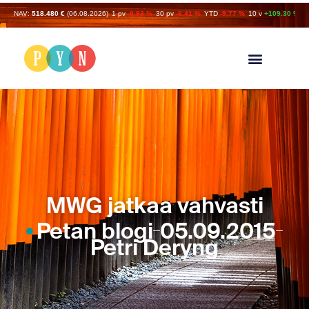
NAV:
518.480 €
(06.08.2026)
1 pv
-0.93 %
30 pv
-6.41 %
YTD
-9.77 %
10 v
+109.30 %
MWG jatkaa vahvasti
Petan blogi
05.09.2015
Petri Deryng