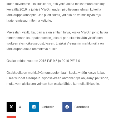
kuten toivoimme. Hallitus kertoi, että yhtiö alkaa maksamaan osinkoja
keväällä 2016 ja julkisti MWG:n uuden pilottisuunnitelman kokeilla
lähikauppakonseptia. Jos pilotti toimii, yhtiöllä on valmis hyvin raju
laajenemissuunnitelma ketjulle.
Mielestäni valittu kaupan ala on erittäin hyvä, koska MWG:n johto taitaa
nimenomaan kauppakonseptin, joka ei perustu minkään yksittäisen
tuotteen yksinoikeusedustukseen. Lisäksi Vietnamin markkinoilla on
lähikaupan alalla ammottava aukko.
Osake treidaa vuoden 2015 P/E 9,5 ja 2016 P/E 7,0.
Osakkeella on merkittävä nousupotentiaali, koska yhtiön kasvu jatkuu
useat vuodet eteenpäin. Nyt osakkeen arvonkehitys on jäänyt paitsioon,
mutta voin aistia sen voiman kun osake lähtee kunnolla liikkeelle.
X
LinkedIn
Facebook