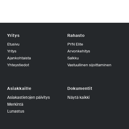
Yritys
Rahasto
Etusivu
PYN Elite
Yritys
Arvonkehitys
Ajankohtaista
Salkku
Yhteystiedot
Vastuullinen sijoittaminen
Asiakkaille
Dokumentit
Asiakastietojen päivitys
Näytä kaikki
Merkintä
Lunastus