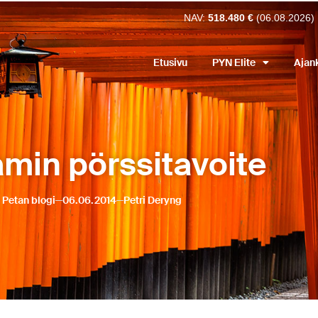
NAV:
518.480 €
(06.08.2026)
Etusivu
PYN Elite
Ajan
amin pörssitavoite
Petan blogi
06.06.2014
Petri Deryng