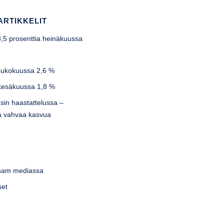
ARTIKKELIT
-8,5 prosenttia heinäkuussa
u
toukokuussa 2,6 %
 kesäkuussa 1,8 %
sin haastattelussa –
lla vahvaa kasvua
tnam mediassa
set