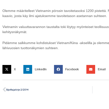
Olemme määritelleet Vietnamin pörssin tavoitetasoksi 1200 pistettä. N
kaavio, josta käy ilmi ajatuksemme tavoitetason asetannan suhteen.
Vietnamin valuuttavarannon taustalta toki löytyy myönteiset teollisuu
kehitysnäkymät.
Pidämme salkkumme kohdistukset Vietnam/Kiina -akselilla ja olemme
lähivuosien tuottonäkymien suhteen.
X
LinkedIn
Facebook
Email
Sijoittajakirje 2/2014