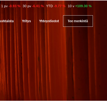
1 pv
-0.93 %
30 pv
-6.41 %
YTD
-9.77 %
10 v
+109.30 %
kohtaista
Yritys
Yhteystiedot
Tee merkintä