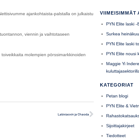
VIIMEISIMMÄT 
ettisivumme ajankohtaista-palstalla on julkaistu
PYN Elite laski 
Surkea heinäku
stuontannon, viennin ja vaihtotaseen
PYN Elite laski 
PYN Elite nousi
 toiveikkaita molempien pörssimarkkinoiden
Maggie Yi Indere
kuluttajasektori
KATEGORIAT
Petan blogi
PYN Elite & Vie
Labixiaoxin ja Chaoda
Rahastokatsauk
Sijoittajakirjeet
Tiedotteet