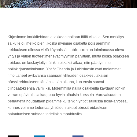
Kirjasimme karkkitehtaan osakkeen nollaan tällä viikolla. Sen merkitys
salkulle oli melko pieni, koska myimme osaketta pois aiemmin
treidauksen ollessa vielä käynnissä. Labixiaoxin on toiminnassa oleva
yritys ja yhtiön tuotteet menevät myyntiin päivittäin, mutta koska osakkeen
treidaus on keskeytetty näinkin pitkäksi aikaa, niin päädyimme
nollakirjausratkaisuun. Yhtiöt Chaoda ja Labixiaoxin ovat molemmat
ilmoittaneet pyrkivänsä saamaan yhtiöiden osakkeet takaisin
pörssitreidaukseen tämän kesän aikana, kun ensin saavat
tilinpäätöksensä valmiiksi. Molemmilla näillä osakkeilla käydään jonkin
verran epävirallista kauppaa hyvin alhaisin kurssein. Varovaisuuden
periaatetta noudattaen pidämme kuitenkin yhtiöt salkussa nolla-arvossa,
kunnes voimme todentaa yhtiöiden aikeet pörssitreidauksen
palautumisen suhteen todellakin tapahtuviksi.