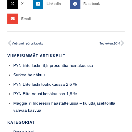
X
LinkedIn
Facebook
Email
Vietnamin pörssitavoite
Toukokuu 2014
VIIMEISIMMÄT ARTIKKELIT
PYN Elite laski -8,5 prosenttia heinäkuussa
Surkea heinäkuu
PYN Elite laski toukokuussa 2,6 %
PYN Elite nousi kesäkuussa 1,8 %
Maggie Yi Inderesin haastattelussa – kuluttajasektorilla
vahvaa kasvua
KATEGORIAT