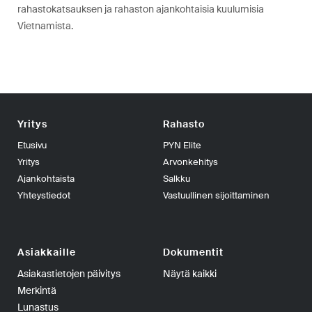
rahastokatsauksen ja rahaston ajankohtaisia kuulumisia
Vietnamista.
Yritys
Rahasto
Etusivu
PYN Elite
Yritys
Arvonkehitys
Ajankohtaista
Salkku
Yhteystiedot
Vastuullinen sijoittaminen
Asiakkaille
Dokumentit
Asiakastietojen päivitys
Näytä kaikki
Merkintä
Lunastus