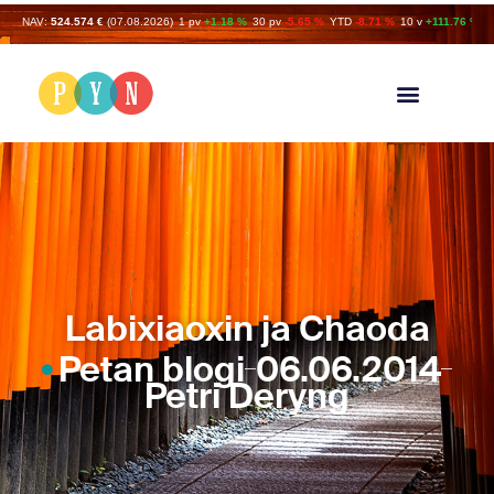
NAV:
524.574 €
(07.08.2026)
1 pv
+1.18 %
30 pv
-5.65 %
YTD
-8.71 %
10 v
+111.76 %
Labixiaoxin ja Chaoda
Petan blogi
06.06.2014
Petri Deryng