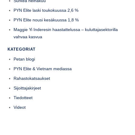
Surkea heinäkuu
PYN Elite laski toukokuussa 2,6 %
PYN Elite nousi kesäkuussa 1,8 %
Maggie Yi Inderesin haastattelussa – kuluttajasektorilla
vahvaa kasvua
KATEGORIAT
Petan blogi
PYN Elite & Vietnam mediassa
Rahastokatsaukset
Sijoittajakirjeet
Tiedotteet
Videot