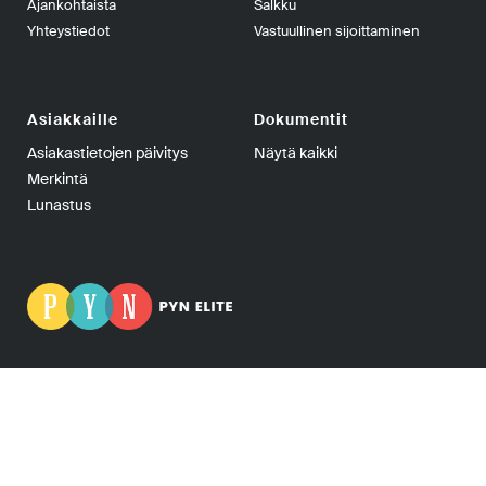
Ajankohtaista
Salkku
Yhteystiedot
Vastuullinen sijoittaminen
Asiakkaille
Dokumentit
Asiakastietojen päivitys
Näytä kaikki
Merkintä
Lunastus
PYN Fund Management Oy | PL 139, 00101 Helsinki | Puhelin
+358-9-270 70400 | Telefax +358-9-270 70409 | Y-tunnus:
0665275-5