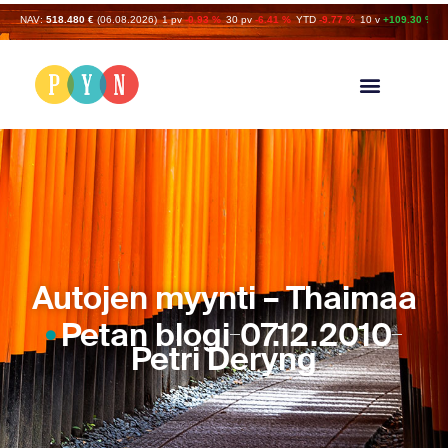
NAV:
518.480 €
(06.08.2026)
1 pv
-0.93 %
30 pv
-6.41 %
YTD
-9.77 %
10 v
+109.30 %
Autojen myynti – Thaimaa
Petan blogi
07.12.2010
Petri Deryng