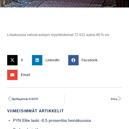
Lokakuussa vahvat autojen myyntilukemat 72 012 autoa.48 % v/v.
X
LinkedIn
Facebook
Email
Sijoittajakirje 4/2010
Kiina
VIIMEISIMMÄT ARTIKKELIT
PYN Elite laski -8,5 prosenttia heinäkuussa