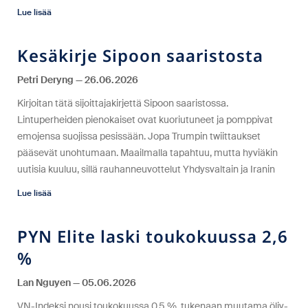
Lue lisää
Kesäkirje Sipoon saaristosta
Petri Deryng
26.06.2026
Kirjoitan tätä sijoittajakirjettä Sipoon saaristossa.
Lintuperheiden pienokaiset ovat kuoriutuneet ja pomppivat
emojensa suojissa pesissään. Jopa Trumpin twiittaukset
pääsevät unohtumaan. Maailmalla tapahtuu, mutta hyviäkin
uutisia kuuluu, sillä rauhanneuvottelut Yhdysvaltain ja Iranin
Lue lisää
PYN Elite laski toukokuussa 2,6
%
Lan Nguyen
05.06.2026
VN-Indeksi nousi toukokuussa 0,5 %, tukenaan muutama öljy-