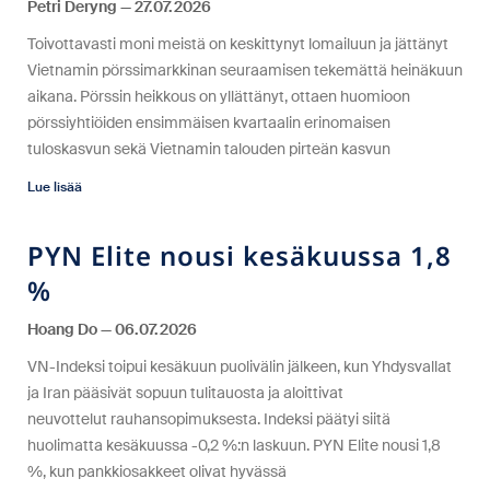
Petri Deryng
27.07.2026
Toivottavasti moni meistä on keskittynyt lomailuun ja jättänyt
Vietnamin pörssimarkkinan seuraamisen tekemättä heinäkuun
aikana. Pörssin heikkous on yllättänyt, ottaen huomioon
pörssiyhtiöiden ensimmäisen kvartaalin erinomaisen
tuloskasvun sekä Vietnamin talouden pirteän kasvun
Lue lisää
PYN Elite nousi kesäkuussa 1,8
%
Hoang Do
06.07.2026
VN-Indeksi toipui kesäkuun puolivälin jälkeen, kun Yhdysvallat
ja Iran pääsivät sopuun tulitauosta ja aloittivat
neuvottelut rauhansopimuksesta. Indeksi päätyi siitä
huolimatta kesäkuussa -0,2 %:n laskuun. PYN Elite nousi 1,8
%, kun pankkiosakkeet olivat hyvässä