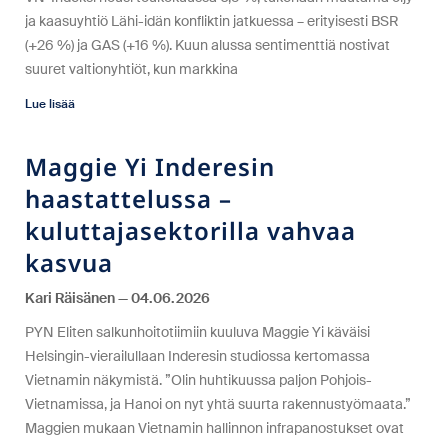
ja kaasuyhtiö Lähi-idän konfliktin jatkuessa – erityisesti BSR
(+26 %) ja GAS (+16 %). Kuun alussa sentimenttiä nostivat
suuret valtionyhtiöt, kun markkina
Lue lisää
Maggie Yi Inderesin
haastattelussa –
kuluttajasektorilla vahvaa
kasvua
Kari Räisänen
04.06.2026
PYN Eliten salkunhoitotiimiin kuuluva Maggie Yi käväisi
Helsingin-vierailullaan Inderesin studiossa kertomassa
Vietnamin näkymistä. ”Olin huhtikuussa paljon Pohjois-
Vietnamissa, ja Hanoi on nyt yhtä suurta rakennustyömaata.”
Maggien mukaan Vietnamin hallinnon infrapanostukset ovat