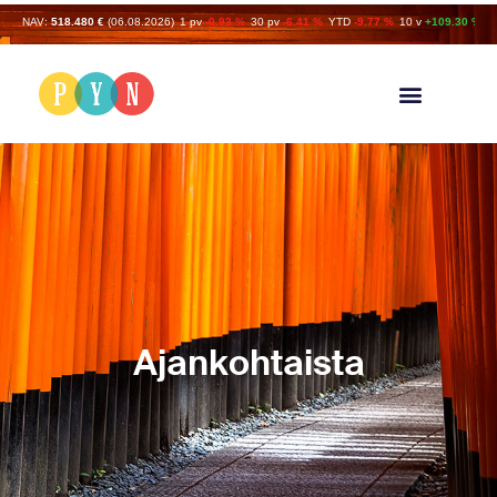
NAV:
518.480 €
(06.08.2026)
1 pv
-0.93 %
30 pv
-6.41 %
YTD
-9.77 %
10 v
+109.30 %
Ajankohtaista