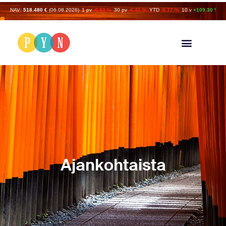
NAV:
518.480 €
(06.08.2026)
1 pv
-0.93 %
30 pv
-6.41 %
YTD
-9.77 %
10 v
+109.30 %
Ajankohtaista