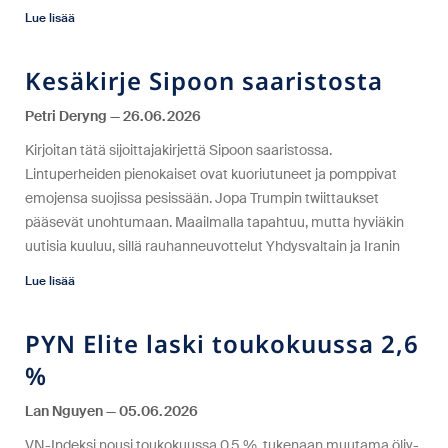
Lue lisää
Kesäkirje Sipoon saaristosta
Petri Deryng
26.06.2026
Kirjoitan tätä sijoittajakirjettä Sipoon saaristossa.
Lintuperheiden pienokaiset ovat kuoriutuneet ja pomppivat
emojensa suojissa pesissään. Jopa Trumpin twiittaukset
pääsevät unohtumaan. Maailmalla tapahtuu, mutta hyviäkin
uutisia kuuluu, sillä rauhanneuvottelut Yhdysvaltain ja Iranin
Lue lisää
PYN Elite laski toukokuussa 2,6
%
Lan Nguyen
05.06.2026
VN-Indeksi nousi toukokuussa 0,5 %, tukenaan muutama öljy-