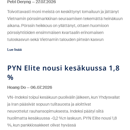
Petri Deryng
27.07.2026
Toivottavasti moni meistä on keskittynyt lomailuun ja jättänyt
Vietnamin pörssimarkkinan seuraamisen tekemättä heinäkuun
aikana. Pörssin heikkous on yllättänyt, ottaen huomioon
pörssiyhtiöiden ensimmäisen kvartaalin erinomaisen
tuloskasvun sekä Vietnamin talouden pirteän kasvun
Lue lisää
PYN Elite nousi kesäkuussa 1,8
%
Hoang Do
06.07.2026
VN-Indeksi toipui kesäkuun puolivälin jälkeen, kun Yhdysvallat
ja Iran pääsivät sopuun tulitauosta ja aloittivat
neuvottelut rauhansopimuksesta. Indeksi päätyi siitä
huolimatta kesäkuussa -0,2 %:n laskuun. PYN Elite nousi 1,8
%, kun pankkiosakkeet olivat hyvässä