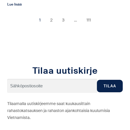
Lue lisää
1
2
3
…
111
Tilaa uutiskirje
Tilaamalla uutiskirjeemme saat kuukausittain
rahastokatsauksen ja rahaston ajankohtaisia kuulumisia
Vietnamista.