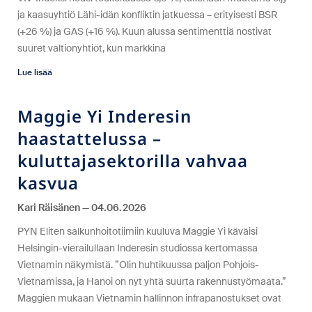
ja kaasuyhtiö Lähi-idän konfliktin jatkuessa – erityisesti BSR
(+26 %) ja GAS (+16 %). Kuun alussa sentimenttiä nostivat
suuret valtionyhtiöt, kun markkina
Lue lisää
Maggie Yi Inderesin
haastattelussa –
kuluttajasektorilla vahvaa
kasvua
Kari Räisänen
04.06.2026
PYN Eliten salkunhoitotiimiin kuuluva Maggie Yi käväisi
Helsingin-vierailullaan Inderesin studiossa kertomassa
Vietnamin näkymistä. ”Olin huhtikuussa paljon Pohjois-
Vietnamissa, ja Hanoi on nyt yhtä suurta rakennustyömaata.”
Maggien mukaan Vietnamin hallinnon infrapanostukset ovat