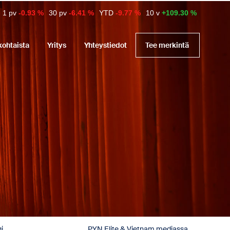
1 pv
-0.93 %
30 pv
-6.41 %
YTD
-9.77 %
10 v
+109.30 %
kohtaista
Yritys
Yhteystiedot
Tee merkintä
i
PYN Elite & Vietnam mediassa