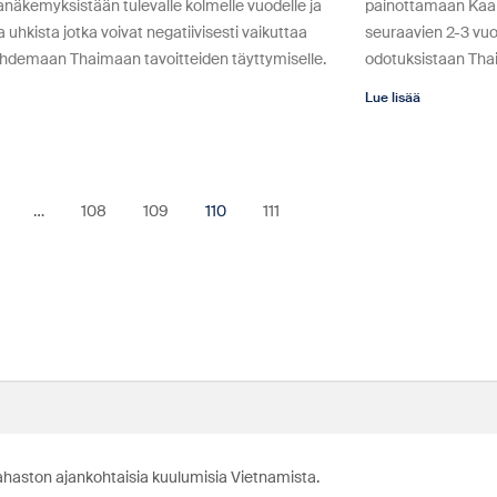
näkemyksistään tulevalle kolmelle vuodelle ja
painottamaan Kaak
ta uhkista jotka voivat negatiivisesti vaikuttaa
seuraavien 2-3 vuo
ohdemaan Thaimaan tavoitteiden täyttymiselle.
odotuksistaan Tha
Lue lisää
…
108
109
110
111
ahaston ajankohtaisia kuulumisia Vietnamista.