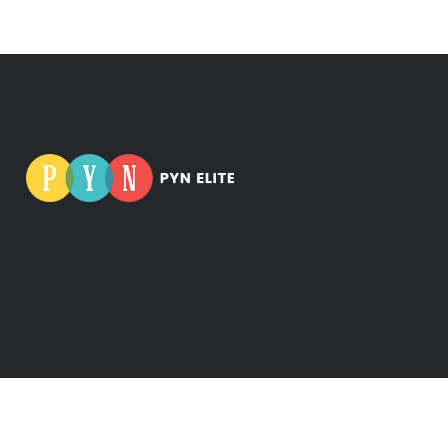
nus: 0665275-5
amerkkejä.