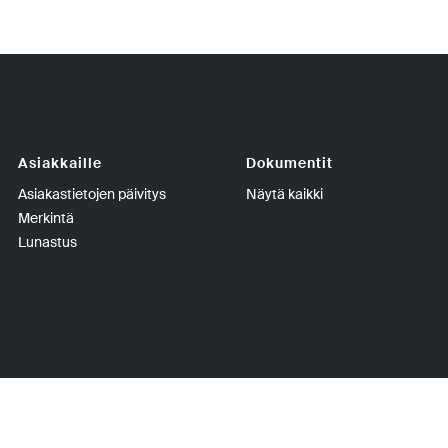
Asiakkaille
Dokumentit
Asiakastietojen päivitys
Näytä kaikki
Merkintä
Lunastus
inki | Puhelin +358-9-270 70400 | Telefax +358-9-270 70409 | Y-tun
oissijoitusrahasto Elite ja Elite Fund ovat PYN Fund Management Oy:n rekisteröityjä tavar