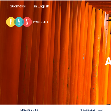
Suomeksi
in English
A
Näytä kaikki
Sijoittajakirjeet