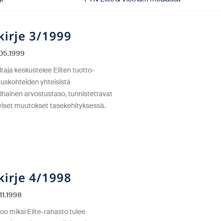
akirje 3/1999
05.1999
taja keskustelee Eliten tuotto-
ituskohteiden yhteisistä
alhainen arvostustaso, tunnistettavat
iviset muutokset tasekehityksessä.
akirje 4/1998
11.1998
oo miksi Elite-rahasto tulee