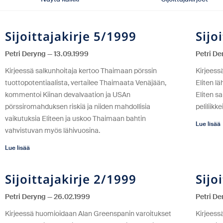
Sijoittajakirje 5/1999
Sijo
Petri Deryng
13.09.1999
Petri D
Kirjeessä salkunhoitaja kertoo Thaimaan pörssin
Kirjeess
tuottopotentiaalista, vertailee Thaimaata Venäjään,
Eliten l
kommentoi Kiinan devalvaation ja USAn
Eliten s
pörssiromahduksen riskiä ja niiden mahdollisia
peliliikk
vaikutuksia Eliteen ja uskoo Thaimaan bahtin
Lue lisää
vahvistuvan myös lähivuosina.
Lue lisää
Sijoittajakirje 2/1999
Sijo
Petri Deryng
26.02.1999
Petri D
Kirjeessä huomioidaan Alan Greenspanin varoitukset
Kirjeess