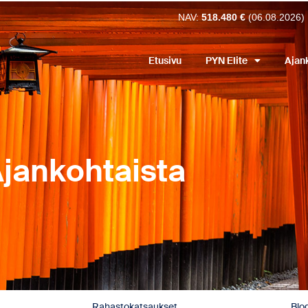
NAV:
518.480 €
(06.08.2026)
Etusivu
PYN Elite
Ajan
jankohtaista
Rahastokatsaukset
Blog