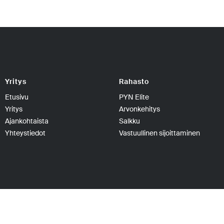
Yritys
Rahasto
Etusivu
PYN Elite
Yritys
Arvonkehitys
Ajankohtaista
Salkku
Yhteystiedot
Vastuullinen sijoittaminen
PYN Fund Management Oy | PL 139, 00101 Hels
PYN Elite Erikoissijoitusrahasto, PYN Elite, Erik