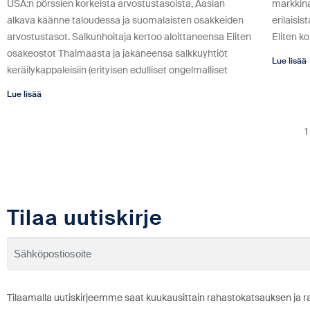
USA:n pörssien korkeista arvostustasoista, Aasian
markkina
alkava käänne taloudessa ja suomalaisten osakkeiden
erilaisis
arvostustasot. Salkunhoitaja kertoo aloittaneensa Eliten
Eliten k
osakeostot Thaimaasta ja jakaneensa salkkuyhtiöt
Lue lisää
keräilykappaleisiin (erityisen edulliset ongelmalliset
Lue lisää
1
Tilaa uutiskirje
Tilaamalla uutiskirjeemme saat kuukausittain rahastokatsauksen ja r