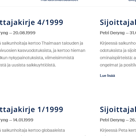
ittajakirje 4/1999
Sijoittaj
eryng
20.08.1999
Petri Deryng
31.
ä salkunhoitaja kertoo Thaimaan talouden ja
Kirjeessä salkunhoi
ähivuosien kasvuodotuksista, ja kertoo hieman
odotuksista ja sijo
alkun nykypainotuksista, viimeisimmistä
ominaispiirteistä: 
eistä ja uusista salkkuyhtiöistä.
ongelmat ja positi
Lue lisää
ittajakirje 1/1999
Sijoittaj
eryng
14.01.1999
Petri Deryng
26.
ä salkunhoitaja kertoo globaaleista
Kirjeessä Peta kert