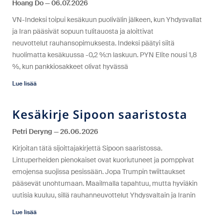
Hoang Do
06.07.2026
VN-Indeksi toipui kesäkuun puolivälin jälkeen, kun Yhdysvallat
ja Iran pääsivät sopuun tulitauosta ja aloittivat
neuvottelut rauhansopimuksesta. Indeksi päätyi siitä
huolimatta kesäkuussa -0,2 %:n laskuun. PYN Elite nousi 1,8
%, kun pankkiosakkeet olivat hyvässä
Lue lisää
Kesäkirje Sipoon saaristosta
Petri Deryng
26.06.2026
Kirjoitan tätä sijoittajakirjettä Sipoon saaristossa.
Lintuperheiden pienokaiset ovat kuoriutuneet ja pomppivat
emojensa suojissa pesissään. Jopa Trumpin twiittaukset
pääsevät unohtumaan. Maailmalla tapahtuu, mutta hyviäkin
uutisia kuuluu, sillä rauhanneuvottelut Yhdysvaltain ja Iranin
Lue lisää