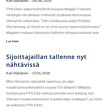
Kari Räisänen
04.06.2026
PYN Eliten salkunhoitotiimiin kuuluva Maggie Yi käväisi
Helsingin-vierailullaan Inderesin studiossa kertomassa
Vietnamin näkymistä. ”Olin huhtikuussa paljon Pohjois-
Vietnamissa, ja Hanoi on nyt yhtä suurta rakennustyömaata.”
Maggien mukaan Vietnamin hallinnon infrapanostukset ovat
Lue lisää
Sijoittajaillan tallenne nyt
nähtävissä
Kari Räisänen
27.05.2026
Mitä Vietnamin taloudelle tapahtuu, jos öljyn
maailmanmarkkinahinta nousee 150 dollariin? Millaista
myötätuulta PYN Elite odottaa pörssiin ensi syksynä, kun
Vietnam nousee kehittyvien markkinoiden luokkaan? Ja miten
se vaikuttaa PYN Eliten