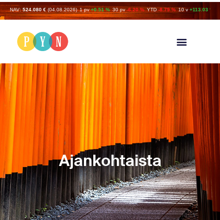
NAV:
524.080 €
(04.08.2026)
1 pv
+0.51 %
30 pv
-6.20 %
YTD
-8.79 %
10 v
+113.03 %
Ajankohtaista