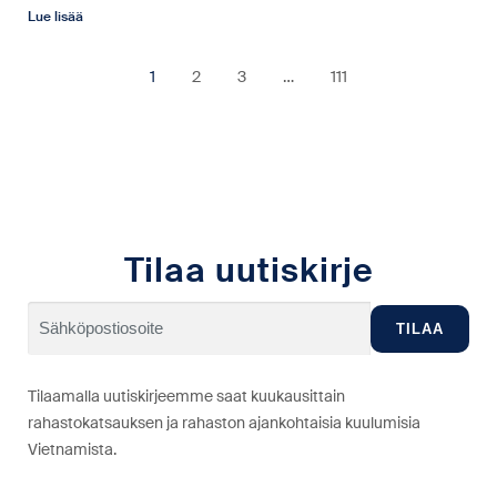
Lue lisää
1
2
3
…
111
Tilaa uutiskirje
Tilaamalla uutiskirjeemme saat kuukausittain
rahastokatsauksen ja rahaston ajankohtaisia kuulumisia
Vietnamista.