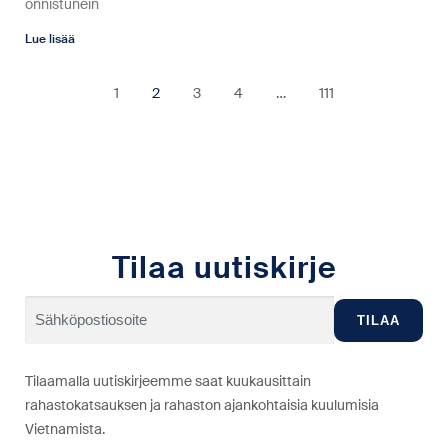
onnistunein
Lue lisää
1
2
3
4
…
111
Tilaa uutiskirje
Tilaamalla uutiskirjeemme saat kuukausittain
rahastokatsauksen ja rahaston ajankohtaisia kuulumisia
Vietnamista.