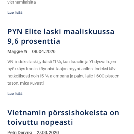
vietnamilaisilta
Lue lisää
PYN Elite laski maaliskuussa
9,6 prosenttia
Maggie Yi
08.04.2026
VN-indeksi laski jyrkästi 11 %, kun Israelin ja Yhdysvaltojen
hyökkäys Iraniin käynnisti laajan myyntiaallon. Indeksi kävi
hetkellisesti noin 15 % alempana ja painui alle 1 600 pisteen
tason, mikä kuvasti
Lue lisää
Vietnamin pörssishokeista on
toivuttu nopeasti
Petri Deryng
27.03.2026