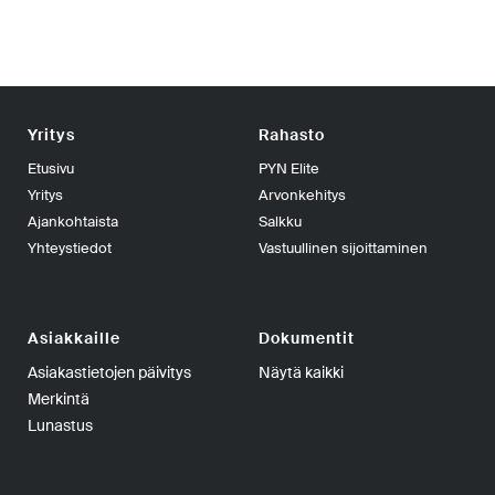
Yritys
Rahasto
Etusivu
PYN Elite
Yritys
Arvonkehitys
Ajankohtaista
Salkku
Yhteystiedot
Vastuullinen sijoittaminen
Asiakkaille
Dokumentit
Asiakastietojen päivitys
Näytä kaikki
Merkintä
Lunastus