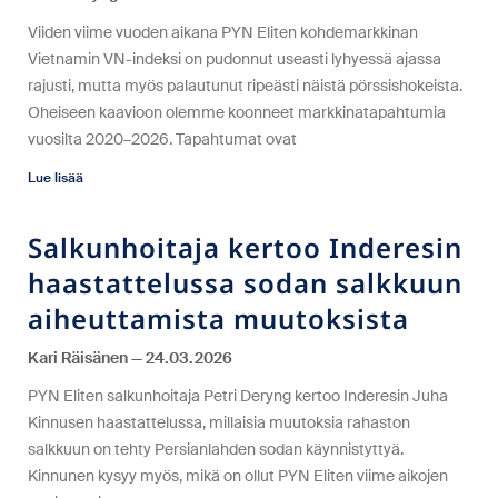
Viiden viime vuoden aikana PYN Eliten kohdemarkkinan
Vietnamin VN-indeksi on pudonnut useasti lyhyessä ajassa
rajusti, mutta myös palautunut ripeästi näistä pörssishokeista.
Oheiseen kaavioon olemme koonneet markkinatapahtumia
vuosilta 2020–2026. Tapahtumat ovat
Lue lisää
Salkunhoitaja kertoo Inderesin
haastattelussa sodan salkkuun
aiheuttamista muutoksista
Kari Räisänen
24.03.2026
PYN Eliten salkunhoitaja Petri Deryng kertoo Inderesin Juha
Kinnusen haastattelussa, millaisia muutoksia rahaston
salkkuun on tehty Persianlahden sodan käynnistyttyä.
Kinnunen kysyy myös, mikä on ollut PYN Eliten viime aikojen