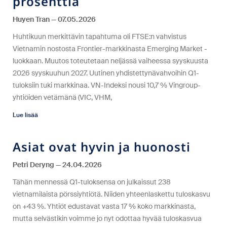
prosenttia
Huyen Tran
07.05.2026
Huhtikuun merkittävin tapahtuma oli FTSE:n vahvistus
Vietnamin nostosta Frontier-markkinasta Emerging Market -
luokkaan. Muutos toteutetaan neljässä vaiheessa syyskuusta
2026 syyskuuhun 2027. Uutinen yhdistettynävahvoihin Q1-
tuloksiin tuki markkinaa. VN-Indeksi nousi 10,7 % Vingroup-
yhtiöiden vetämänä (VIC, VHM,
Lue lisää
Asiat ovat hyvin ja huonosti
Petri Deryng
24.04.2026
Tähän mennessä Q1-tuloksensa on julkaissut 238
vietnamilaista pörssiyhtiötä. Niiden yhteenlaskettu tuloskasvu
on +43 %. Yhtiöt edustavat vasta 17 % koko markkinasta,
mutta selvästikin voimme jo nyt odottaa hyvää tuloskasvua