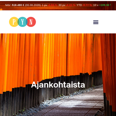
NAV:
518.480 €
(06.08.2026)
1 pv
-0.93 %
30 pv
-6.41 %
YTD
-9.77 %
10 v
+109.30 %
Ajankohtaista