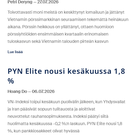
Petri Deryng
27.07.2026
Toivottavasti moni meistä on keskittynyt lomailuun ja jättänyt
Vietnamin pörssimarkkinan seuraamisen tekemättä heinäkuun
aikana. Pörssin heikkous on yllättänyt, ottaen huomioon
pörssiyhtiöiden ensimmäisen kvartaalin erinomaisen
tuloskasvun sekä Vietnamin talouden pirteän kasvun
Lue lisää
PYN Elite nousi kesäkuussa 1,8
%
Hoang Do
06.07.2026
VN-Indeksi toipui kesäkuun puolivälin jälkeen, kun Yhdysvallat
ja Iran pääsivät sopuun tulitauosta ja aloittivat
neuvottelut rauhansopimuksesta. Indeksi päätyi siitä
huolimatta kesäkuussa -0,2 %:n laskuun. PYN Elite nousi 1,8
%, kun pankkiosakkeet olivat hyvässä