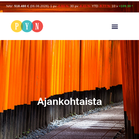
NAV:
518.480 €
(06.08.2026)
1 pv
-0.93 %
30 pv
-6.41 %
YTD
-9.77 %
10 v
+109.30 %
Ajankohtaista