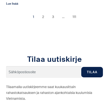
Lue lisää
1
2
3
…
111
Tilaa uutiskirje
Tilaamalla uutiskirjeemme saat kuukausittain
rahastokatsauksen ja rahaston ajankohtaisia kuulumisia
Vietnamista.