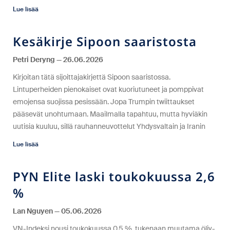
Lue lisää
Kesäkirje Sipoon saaristosta
Petri Deryng
26.06.2026
Kirjoitan tätä sijoittajakirjettä Sipoon saaristossa.
Lintuperheiden pienokaiset ovat kuoriutuneet ja pomppivat
emojensa suojissa pesissään. Jopa Trumpin twiittaukset
pääsevät unohtumaan. Maailmalla tapahtuu, mutta hyviäkin
uutisia kuuluu, sillä rauhanneuvottelut Yhdysvaltain ja Iranin
Lue lisää
PYN Elite laski toukokuussa 2,6
%
Lan Nguyen
05.06.2026
VN-Indeksi nousi toukokuussa 0,5 %, tukenaan muutama öljy-