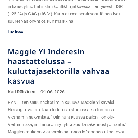
ja kaasuyhtiö Lähi-idän konfliktin jatkuessa – erityisesti BSR
(+26 %) ja GAS (+16 %). Kuun alussa sentimenttiä nostivat
suuret valtionyhtiöt, kun markkina
Lue lisää
Maggie Yi Inderesin
haastattelussa –
kuluttajasektorilla vahvaa
kasvua
Kari Räisänen
04.06.2026
PYN Eliten salkunhoitotiimiin kuuluva Maggie Yi käväisi
Helsingin-vierailullaan Inderesin studiossa kertomassa
Vietnamin näkymistä. ”Olin huhtikuussa paljon Pohjois-
Vietnamissa, ja Hanoi on nyt yhtä suurta rakennustyömaata.”
Maggien mukaan Vietnamin hallinnon infrapanostukset ovat