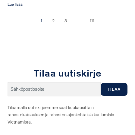
Lue lisää
1
2
3
…
111
Tilaa uutiskirje
Tilaamalla uutiskirjeemme saat kuukausittain
rahastokatsauksen ja rahaston ajankohtaisia kuulumisia
Vietnamista.