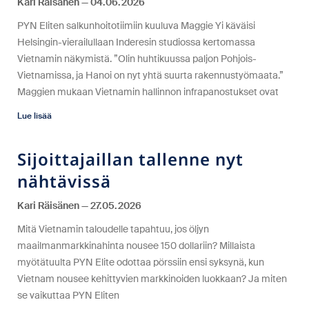
Kari Räisänen
04.06.2026
PYN Eliten salkunhoitotiimiin kuuluva Maggie Yi käväisi
Helsingin-vierailullaan Inderesin studiossa kertomassa
Vietnamin näkymistä. ”Olin huhtikuussa paljon Pohjois-
Vietnamissa, ja Hanoi on nyt yhtä suurta rakennustyömaata.”
Maggien mukaan Vietnamin hallinnon infrapanostukset ovat
Lue lisää
Sijoittajaillan tallenne nyt
nähtävissä
Kari Räisänen
27.05.2026
Mitä Vietnamin taloudelle tapahtuu, jos öljyn
maailmanmarkkinahinta nousee 150 dollariin? Millaista
myötätuulta PYN Elite odottaa pörssiin ensi syksynä, kun
Vietnam nousee kehittyvien markkinoiden luokkaan? Ja miten
se vaikuttaa PYN Eliten