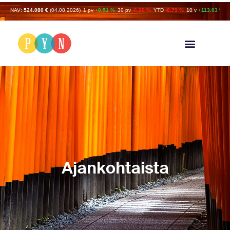
NAV:
524.080 €
(04.08.2026)
1 pv
+0.51 %
30 pv
-6.20 %
YTD
-8.79 %
10 v
+113.03 %
Ajankohtaista