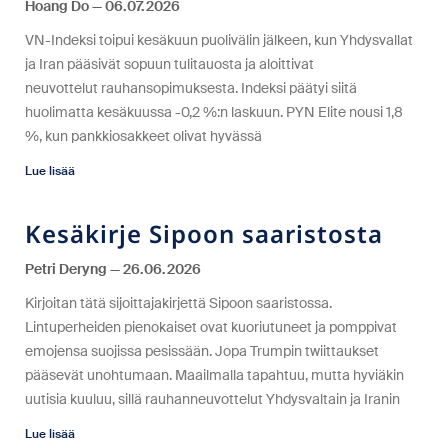
Hoang Do
06.07.2026
VN-Indeksi toipui kesäkuun puolivälin jälkeen, kun Yhdysvallat
ja Iran pääsivät sopuun tulitauosta ja aloittivat
neuvottelut rauhansopimuksesta. Indeksi päätyi siitä
huolimatta kesäkuussa -0,2 %:n laskuun. PYN Elite nousi 1,8
%, kun pankkiosakkeet olivat hyvässä
Lue lisää
Kesäkirje Sipoon saaristosta
Petri Deryng
26.06.2026
Kirjoitan tätä sijoittajakirjettä Sipoon saaristossa.
Lintuperheiden pienokaiset ovat kuoriutuneet ja pomppivat
emojensa suojissa pesissään. Jopa Trumpin twiittaukset
pääsevät unohtumaan. Maailmalla tapahtuu, mutta hyviäkin
uutisia kuuluu, sillä rauhanneuvottelut Yhdysvaltain ja Iranin
Lue lisää