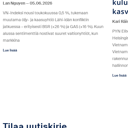
kulu
Lan Nguyen
05.06.2026
kas
VN-Indeksi nousi toukokuussa 0,5 %, tukenaan
muutama öljy- ja kaasuyhtiö Lähi-idän konfliktin
Kari Rä
jatkuessa – erityisesti BSR (+26 %) ja GAS (+16 %). Kuun
PYN Elit
alussa sentimenttiä nostivat suuret valtionyhtiöt, kun
Helsingi
markkina
Vietnami
Lue lisää
Vietnami
rakennu
hallinno
Lue lisää
Tilaa uutiskirje