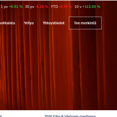
1 pv
+0.51 %
30 pv
-6.20 %
YTD
-8.79 %
10 v
+113.03 %
kohtaista
Yritys
Yhteystiedot
Tee merkintä
i
PYN Elite & Vietnam mediassa