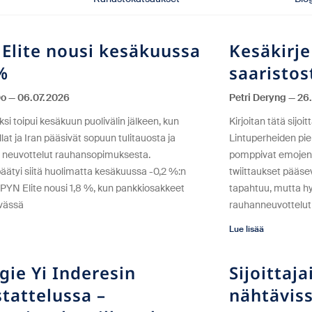
Elite nousi kesäkuussa
Kesäkirje
%
saaristos
Do
06.07.2026
Petri Deryng
26.
si toipui kesäkuun puolivälin jälkeen, kun
Kirjoitan tätä sijoi
lat ja Iran pääsivät sopuun tulitauosta ja
Lintuperheiden pie
at neuvottelut rauhansopimuksesta.
pomppivat emojens
päätyi siitä huolimatta kesäkuussa -0,2 %:n
twiittaukset pääs
 PYN Elite nousi 1,8 %, kun pankkiosakkeet
tapahtuu, mutta hyv
yvässä
rauhanneuvottelut 
Lue lisää
ie Yi Inderesin
Sijoittaja
tattelussa –
nähtävis