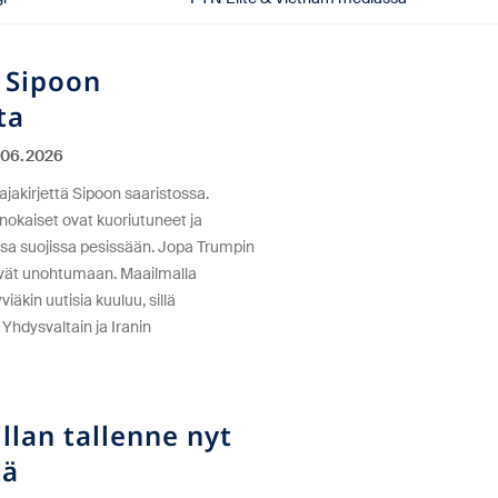
 Sipoon
ta
06.2026
ttajakirjettä Sipoon saaristossa.
nokaiset ovat kuoriutuneet ja
a suojissa pesissään. Jopa Trumpin
evät unohtumaan. Maailmalla
iäkin uutisia kuuluu, sillä
Yhdysvaltain ja Iranin
illan tallenne nyt
sä