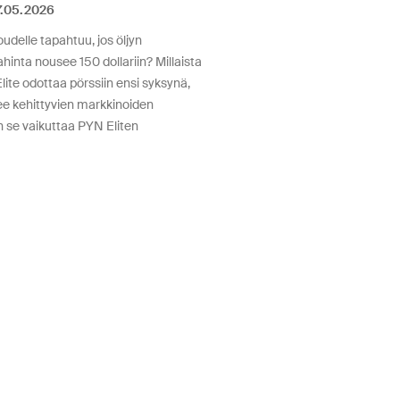
.05.2026
udelle tapahtuu, jos öljyn
nta nousee 150 dollariin? Millaista
ite odottaa pörssiin ensi syksynä,
e kehittyvien markkinoiden
 se vaikuttaa PYN Eliten