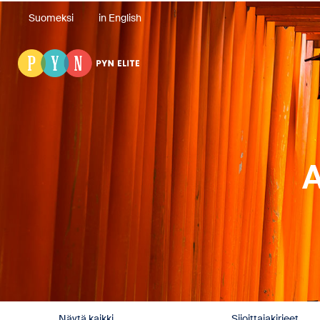
Suomeksi
in English
A
Näytä kaikki
Sijoittajakirjeet