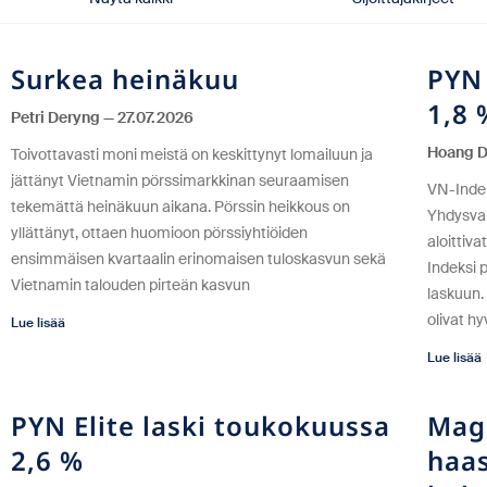
Surkea heinäkuu
PYN 
1,8 
Petri Deryng
27.07.2026
Hoang 
Toivottavasti moni meistä on keskittynyt lomailuun ja
jättänyt Vietnamin pörssimarkkinan seuraamisen
VN-Indek
tekemättä heinäkuun aikana. Pörssin heikkous on
Yhdysval
yllättänyt, ottaen huomioon pörssiyhtiöiden
aloittiv
ensimmäisen kvartaalin erinomaisen tuloskasvun sekä
Indeksi 
Vietnamin talouden pirteän kasvun
laskuun.
olivat h
Lue lisää
Lue lisää
PYN Elite laski toukokuussa
Magg
2,6 %
haas