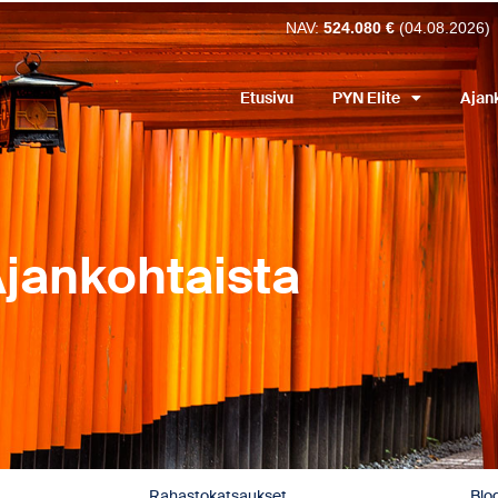
NAV:
524.080 €
(04.08.2026)
Etusivu
PYN Elite
Ajan
jankohtaista
Rahastokatsaukset
Blog