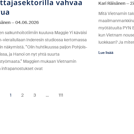
ttajasektorilla vahvaa
Kari Räisänen
27
vua
Mitä Vietnamin talo
maailmanmarkkinahi
isänen
04.06.2026
myötätuulta PYN El
en salkunhoitotiimiin kuuluva Maggie Yi käväisi
kun Vietnam nouse
n-vierailullaan Inderesin studiossa kertomassa
luokkaan? Ja miten
n näkymistä. ”Olin huhtikuussa paljon Pohjois-
Lue lisää
ssa, ja Hanoi on nyt yhtä suurta
styömaata.” Maggien mukaan Vietnamin
n infrapanostukset ovat
1
2
3
…
111