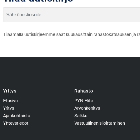
Tilaamalla uutiskirjeemme saat kuukausittain rahastokatsauksen ja r
Yritys
Rahasto
Etusivu
PYN Elite
Yritys
Arvonkehitys
Ajankohtaista
Salkku
Yhteystiedot
Vastuullinen sijoittaminen