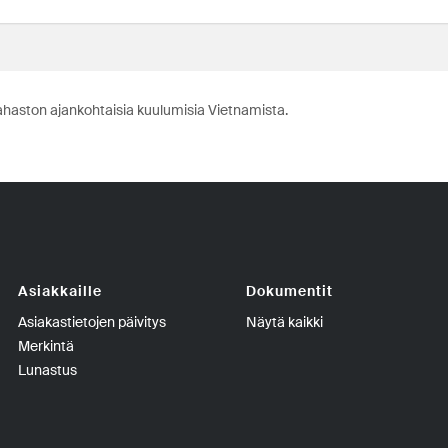
ahaston ajankohtaisia kuulumisia Vietnamista.
Asiakkaille
Dokumentit
Asiakastietojen päivitys
Näytä kaikki
Merkintä
Lunastus