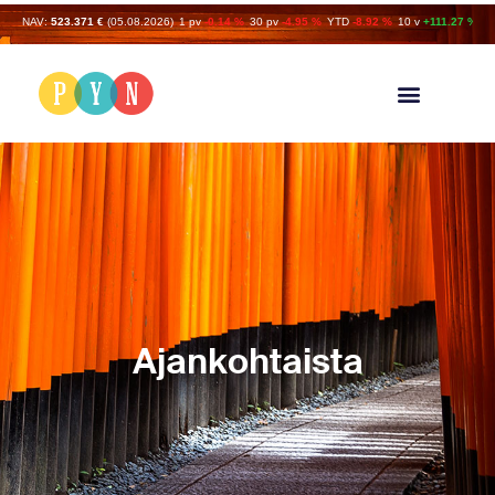
NAV:
523.371 €
(05.08.2026)
1 pv
-0.14 %
30 pv
-4.95 %
YTD
-8.92 %
10 v
+111.27 %
Ajankohtaista