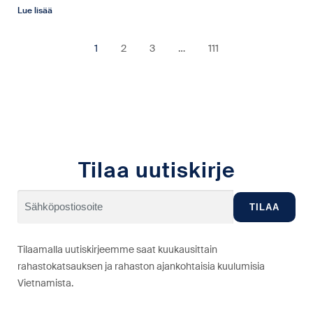
Lue lisää
1
2
3
…
111
Tilaa uutiskirje
Tilaamalla uutiskirjeemme saat kuukausittain
rahastokatsauksen ja rahaston ajankohtaisia kuulumisia
Vietnamista.