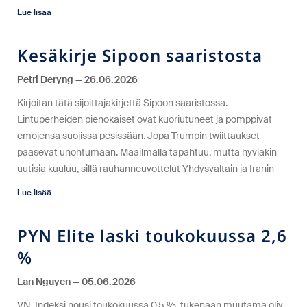
Lue lisää
Kesäkirje Sipoon saaristosta
Petri Deryng
26.06.2026
Kirjoitan tätä sijoittajakirjettä Sipoon saaristossa.
Lintuperheiden pienokaiset ovat kuoriutuneet ja pomppivat
emojensa suojissa pesissään. Jopa Trumpin twiittaukset
pääsevät unohtumaan. Maailmalla tapahtuu, mutta hyviäkin
uutisia kuuluu, sillä rauhanneuvottelut Yhdysvaltain ja Iranin
Lue lisää
PYN Elite laski toukokuussa 2,6
%
Lan Nguyen
05.06.2026
VN-Indeksi nousi toukokuussa 0,5 %, tukenaan muutama öljy-