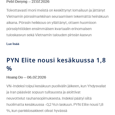
Petri Deryng
27.07.2026
Toivottavasti moni meistä on keskittynyt lomailuun ja jättänyt
Vietnamin pörssimarkkinan seuraamisen tekemättä heinäkuun
aikana. Pörssin heikkous on yllättänyt, ottaen huomioon
pörssiyhtiöiden ensimmäisen kvartaalin erinomaisen
tuloskasvun sekä Vietnamin talouden pirteän kasvun
Lue lisää
PYN Elite nousi kesäkuussa 1,8
%
Hoang Do
06.07.2026
VN-Indeksi toipui kesäkuun puolivälin jälkeen, kun Yhdysvallat
ja Iran pääsivät sopuun tulitauosta ja aloittivat
neuvottelut rauhansopimuksesta. Indeksi päätyi siitä
huolimatta kesäkuussa -0,2 %:n laskuun. PYN Elite nousi 1,8
%, kun pankkiosakkeet olivat hyvässä