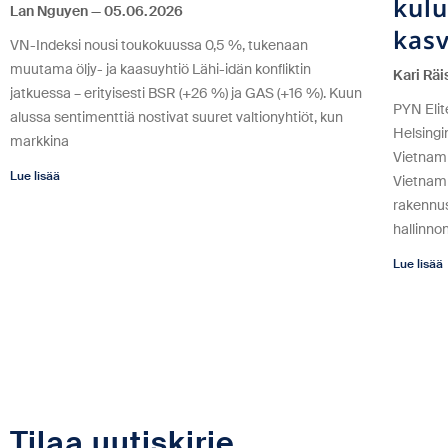
kulu
Lan Nguyen
05.06.2026
kas
VN-Indeksi nousi toukokuussa 0,5 %, tukenaan
muutama öljy- ja kaasuyhtiö Lähi-idän konfliktin
Kari Rä
jatkuessa – erityisesti BSR (+26 %) ja GAS (+16 %). Kuun
PYN Elit
alussa sentimenttiä nostivat suuret valtionyhtiöt, kun
Helsingi
markkina
Vietnami
Lue lisää
Vietnami
rakennu
hallinno
Lue lisää
Tilaa uutiskirje