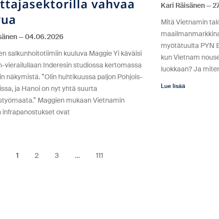
ttajasektorilla vahvaa
Kari Räisänen
27
vua
Mitä Vietnamin talo
maailmanmarkkinahi
isänen
04.06.2026
myötätuulta PYN El
en salkunhoitotiimiin kuuluva Maggie Yi käväisi
kun Vietnam nouse
n-vierailullaan Inderesin studiossa kertomassa
luokkaan? Ja miten
n näkymistä. ”Olin huhtikuussa paljon Pohjois-
Lue lisää
ssa, ja Hanoi on nyt yhtä suurta
styömaata.” Maggien mukaan Vietnamin
n infrapanostukset ovat
1
2
3
…
111