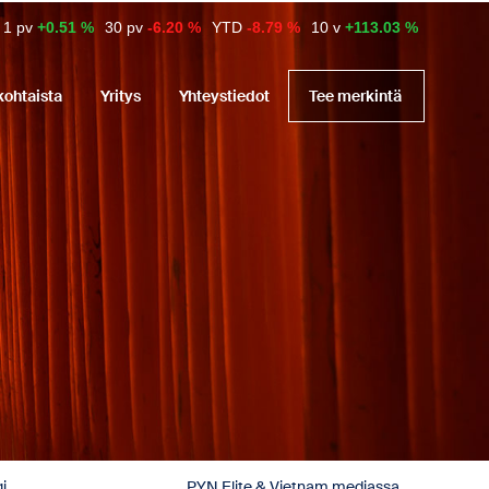
1 pv
+0.51 %
30 pv
-6.20 %
YTD
-8.79 %
10 v
+113.03 %
kohtaista
Yritys
Yhteystiedot
Tee merkintä
i
PYN Elite & Vietnam mediassa