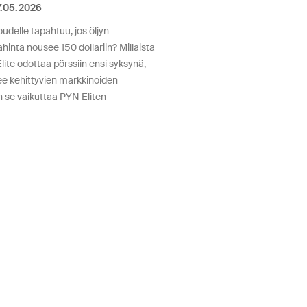
.05.2026
udelle tapahtuu, jos öljyn
nta nousee 150 dollariin? Millaista
ite odottaa pörssiin ensi syksynä,
e kehittyvien markkinoiden
 se vaikuttaa PYN Eliten