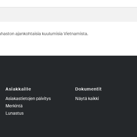
ahaston ajankohtaisia kuulumisia Vietnamista.
Asiakkaille
Dokumentit
Asiakastietojen päivitys
Näytä kaikki
Merkintä
Lunastus