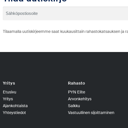
Tilaamalla uutiskirjeemme saat kuukausittain rahastokatsauksen ja r
Yritys
Rahasto
Etusivu
PYN Elite
Yritys
Arvonkehitys
Ajankohtaista
Salkku
Yhteystiedot
Vastuullinen sijoittaminen