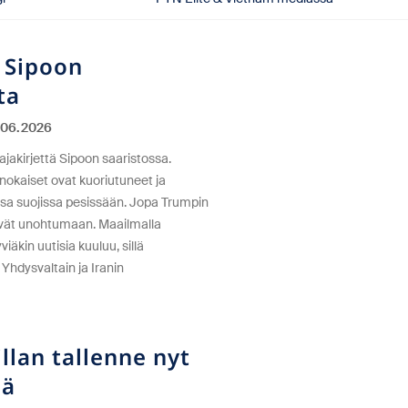
 Sipoon
ta
06.2026
ttajakirjettä Sipoon saaristossa.
nokaiset ovat kuoriutuneet ja
a suojissa pesissään. Jopa Trumpin
evät unohtumaan. Maailmalla
iäkin uutisia kuuluu, sillä
Yhdysvaltain ja Iranin
illan tallenne nyt
sä