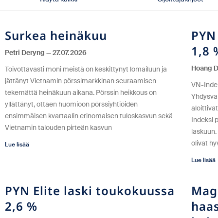
Surkea heinäkuu
PYN 
1,8 
Petri Deryng
27.07.2026
Hoang 
Toivottavasti moni meistä on keskittynyt lomailuun ja
jättänyt Vietnamin pörssimarkkinan seuraamisen
VN-Indek
tekemättä heinäkuun aikana. Pörssin heikkous on
Yhdysval
yllättänyt, ottaen huomioon pörssiyhtiöiden
aloittiv
ensimmäisen kvartaalin erinomaisen tuloskasvun sekä
Indeksi 
Vietnamin talouden pirteän kasvun
laskuun.
olivat h
Lue lisää
Lue lisää
PYN Elite laski toukokuussa
Magg
2,6 %
haas