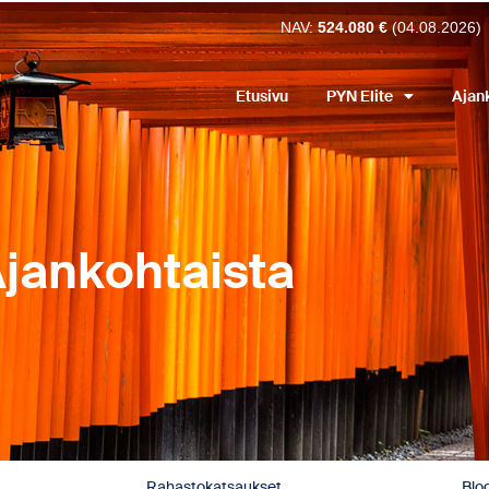
NAV:
524.080 €
(04.08.2026)
Etusivu
PYN Elite
Ajan
jankohtaista
Rahastokatsaukset
Blog