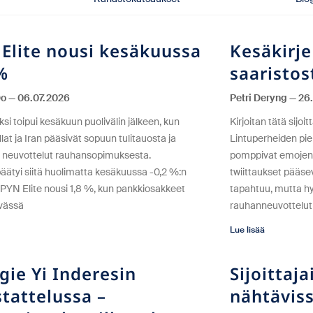
Elite nousi kesäkuussa
Kesäkirje
%
saaristos
Do
06.07.2026
Petri Deryng
26.
si toipui kesäkuun puolivälin jälkeen, kun
Kirjoitan tätä sijoi
lat ja Iran pääsivät sopuun tulitauosta ja
Lintuperheiden pie
at neuvottelut rauhansopimuksesta.
pomppivat emojens
päätyi siitä huolimatta kesäkuussa -0,2 %:n
twiittaukset pääs
 PYN Elite nousi 1,8 %, kun pankkiosakkeet
tapahtuu, mutta hyv
yvässä
rauhanneuvottelut 
Lue lisää
ie Yi Inderesin
Sijoittaja
tattelussa –
nähtävis