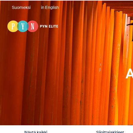
Suomeksi
in English
A
Näytä kaikki
Sijoittajakirjeet