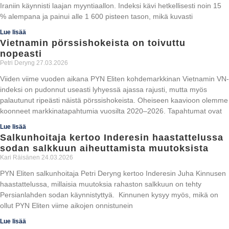
Iraniin käynnisti laajan myyntiaallon. Indeksi kävi hetkellisesti noin 15
% alempana ja painui alle 1 600 pisteen tason, mikä kuvasti
Lue lisää
Vietnamin pörssishokeista on toivuttu
nopeasti
Petri Deryng
27.03.2026
Viiden viime vuoden aikana PYN Eliten kohdemarkkinan Vietnamin VN-
indeksi on pudonnut useasti lyhyessä ajassa rajusti, mutta myös
palautunut ripeästi näistä pörssishokeista. Oheiseen kaavioon olemme
koonneet markkinatapahtumia vuosilta 2020–2026. Tapahtumat ovat
Lue lisää
Salkunhoitaja kertoo Inderesin haastattelussa
sodan salkkuun aiheuttamista muutoksista
Kari Räisänen
24.03.2026
PYN Eliten salkunhoitaja Petri Deryng kertoo Inderesin Juha Kinnusen
haastattelussa, millaisia muutoksia rahaston salkkuun on tehty
Persianlahden sodan käynnistyttyä. Kinnunen kysyy myös, mikä on
ollut PYN Eliten viime aikojen onnistunein
Lue lisää