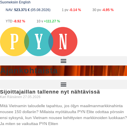
Suomeksi
in English
NAV:
523.371 €
(05.08.2026)
1 pv
-0.14 %
30 pv
-4.95 %
YTD
-8.92 %
10 v
+111.27 %
Ajankohtaista
Sijoittajaillan tallenne nyt nähtävissä
Kari Räisänen
27.05.2026
Mitä Vietnamin taloudelle tapahtuu, jos öljyn maailmanmarkkinahinta
nousee 150 dollariin? Millaista myötätuulta PYN Elite odottaa pörssiin
ensi syksynä, kun Vietnam nousee kehittyvien markkinoiden luokkaan?
Ja miten se vaikuttaa PYN Eliten