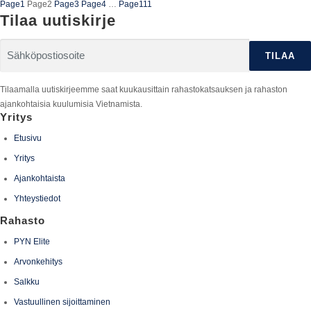
Page
1
Page
2
Page
3
Page
4
…
Page
111
Tilaa uutiskirje
Tilaamalla uutiskirjeemme saat kuukausittain rahastokatsauksen ja rahaston
ajankohtaisia kuulumisia Vietnamista.
Yritys
Etusivu
Yritys
Ajankohtaista
Yhteystiedot
Rahasto
PYN Elite
Arvonkehitys
Salkku
Vastuullinen sijoittaminen