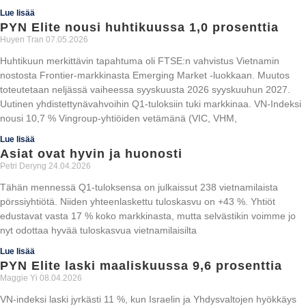
Lue lisää
PYN Elite nousi huhtikuussa 1,0 prosenttia
Huyen Tran
07.05.2026
Huhtikuun merkittävin tapahtuma oli FTSE:n vahvistus Vietnamin
nostosta Frontier-markkinasta Emerging Market -luokkaan. Muutos
toteutetaan neljässä vaiheessa syyskuusta 2026 syyskuuhun 2027.
Uutinen yhdistettynävahvoihin Q1-tuloksiin tuki markkinaa. VN-Indeksi
nousi 10,7 % Vingroup-yhtiöiden vetämänä (VIC, VHM,
Lue lisää
Asiat ovat hyvin ja huonosti
Petri Deryng
24.04.2026
Tähän mennessä Q1-tuloksensa on julkaissut 238 vietnamilaista
pörssiyhtiötä. Niiden yhteenlaskettu tuloskasvu on +43 %. Yhtiöt
edustavat vasta 17 % koko markkinasta, mutta selvästikin voimme jo
nyt odottaa hyvää tuloskasvua vietnamilaisilta
Lue lisää
PYN Elite laski maaliskuussa 9,6 prosenttia
Maggie Yi
08.04.2026
VN-indeksi laski jyrkästi 11 %, kun Israelin ja Yhdysvaltojen hyökkäys