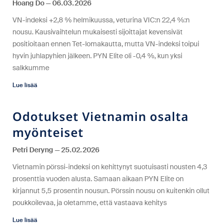
Hoang Do
06.03.2026
VN-indeksi +2,8 % helmikuussa, veturina VIC:n 22,4 %:n
nousu. Kausivaihtelun mukaisesti sijoittajat kevensivät
positioitaan ennen Tet-lomakautta, mutta VN-indeksi toipui
hyvin juhlapyhien jälkeen. PYN Elite oli -0,4 %, kun yksi
salkkumme
Lue lisää
Odotukset Vietnamin osalta
myönteiset
Petri Deryng
25.02.2026
Vietnamin pörssi-indeksi on kehittynyt suotuisasti nousten 4,3
prosenttia vuoden alusta. Samaan aikaan PYN Elite on
kirjannut 5,5 prosentin nousun. Pörssin nousu on kuitenkin ollut
poukkoilevaa, ja oletamme, että vastaava kehitys
Lue lisää