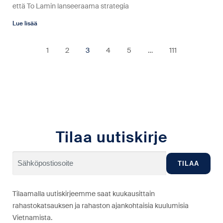
että To Lamin lanseeraama strategia
Lue lisää
1
2
3
4
5
…
111
Tilaa uutiskirje
Tilaamalla uutiskirjeemme saat kuukausittain
rahastokatsauksen ja rahaston ajankohtaisia kuulumisia
Vietnamista.