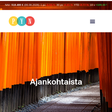
NAV:
518.480 €
(06.08.2026)
1 pv
-0.93 %
30 pv
-6.41 %
YTD
-9.77 %
10 v
+109.30 %
Ajankohtaista