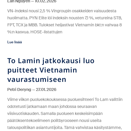
Lan Nguyen
10.02.2026
VN-indeksi nousi 2,5 % Vingroupin osakkeiden vaisuudesta
huolimatta. PYN Elite löi indeksin nousten 7,1 %, vetureina STB,
FPT, TCX ja MBB. Tulokset heijastivat Vietnamin bkt:n vahvaa 8
%:n kasvua. HOSE-listattujen
Lue lisää
To Lamin jatkokausi luo
puitteet Vietnamin
vaurastumiseen
Petri Deryng
27.01.2026
Viime viikon puoluekokouksessa puoluesihteeri To Lam valittiin
odotetusti jatkamaan maan johdossa seuraavan
viisivuotiskauden. Samalla puolueen keskeisimpään
päätöksentekoelimeen politbyrooseen nousi useita
talouspolitiikan asiantuntijoita. Tämä vahvistaa käsitystämme,