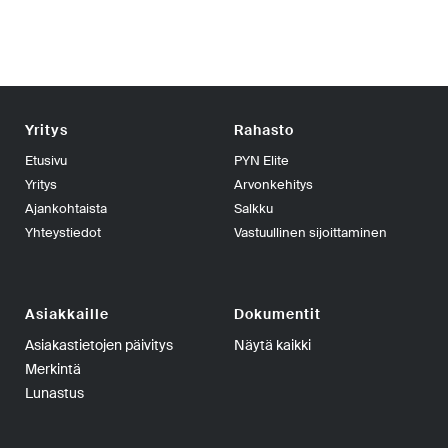
Yritys
Rahasto
Etusivu
PYN Elite
Yritys
Arvonkehitys
Ajankohtaista
Salkku
Yhteystiedot
Vastuullinen sijoittaminen
Asiakkaille
Dokumentit
Asiakastietojen päivitys
Näytä kaikki
Merkintä
Lunastus