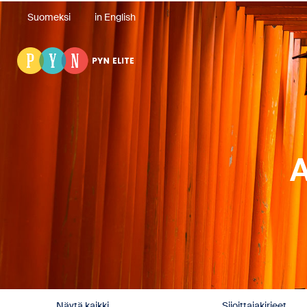
Suomeksi
in English
A
Näytä kaikki
Sijoittajakirjeet