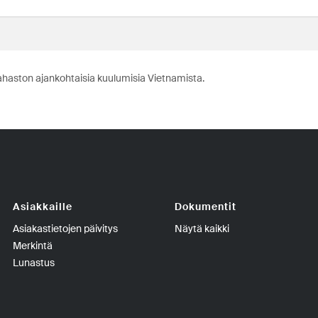
ahaston ajankohtaisia kuulumisia Vietnamista.
Asiakkaille
Dokumentit
Asiakastietojen päivitys
Näytä kaikki
Merkintä
Lunastus