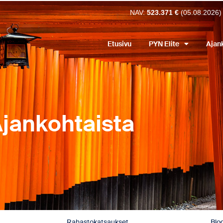
NAV:
523.371 €
(05.08.2026)
Etusivu
PYN Elite
Ajan
jankohtaista
Rahastokatsaukset
Blog