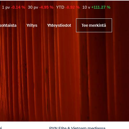
1 pv
-0.14 %
30 pv
-4.95 %
YTD
-8.92 %
10 v
+111.27 %
kohtaista
Yritys
Yhteystiedot
Tee merkintä
i
PYN Elite & Vietnam mediassa