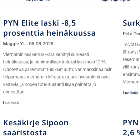
PYN Elite laski -8,5
Sur
prosenttia heinäkuussa
Petri D
Maggie Yi
06.08.2026
Toivotta
jättänyt
Vietnamin osakemarkkina kehittyi surkeasti
tekemätt
heinäkuussa, ja pahimmillaan indeksi laski noin 10 %.
yllättän
Odotettua paremmat tulokset auttoivat markkinaa osin
ensimmäi
toipumaan. Vietnamin infrastruktuuri-investoinnit ovat
Vietnami
valtavia, ja nopea toteutustahti lisää painetta jo
ennestään
Lue lisää
Lue lisää
Kesäkirje Sipoon
PYN 
saaristosta
2,6 