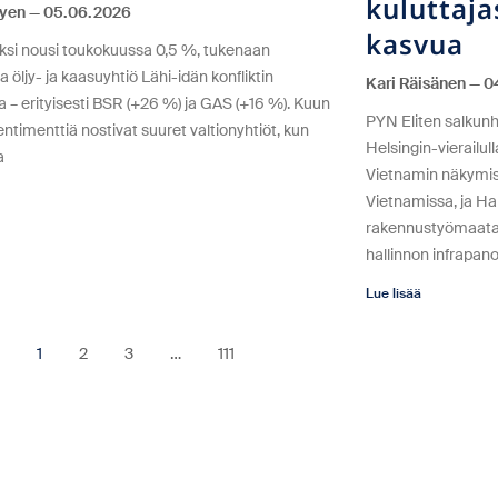
kuluttaja
uyen
05.06.2026
kasvua
si nousi toukokuussa 0,5 %, tukenaan
öljy- ja kaasuyhtiö Lähi-idän konfliktin
Kari Räisänen
0
a – erityisesti BSR (+26 %) ja GAS (+16 %). Kuun
PYN Eliten salkunho
entimenttiä nostivat suuret valtionyhtiöt, kun
Helsingin-vierailu
a
Vietnamin näkymist
Vietnamissa, ja Ha
rakennustyömaata
hallinnon infrapan
Lue lisää
1
2
3
…
111