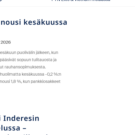
 nousi kesäkuussa
.2026
esäkuun puolivälin jälkeen, kun
 pääsivät sopuun tulitauosta ja
elut rauhansopimuksesta.
tä huolimatta kesäkuussa -0,2 %:n
 nousi 1,8 %, kun pankkiosakkeet
 Inderesin
lussa –