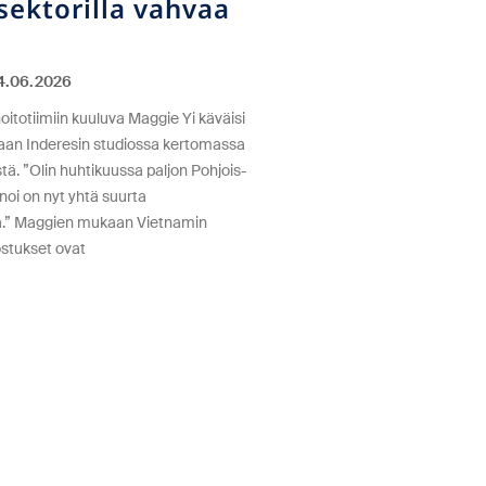
sektorilla vahvaa
4.06.2026
itotiimiin kuuluva Maggie Yi käväisi
llaan Inderesin studiossa kertomassa
ä. ”Olin huhtikuussa paljon Pohjois-
noi on nyt yhtä suurta
.” Maggien mukaan Vietnamin
ostukset ovat