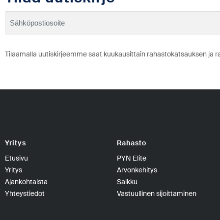
Tilaamalla uutiskirjeemme saat kuukausittain rahastokatsauksen ja r
Yritys
Rahasto
Etusivu
PYN Elite
Yritys
Arvonkehitys
Ajankohtaista
Salkku
Yhteystiedot
Vastuullinen sijoittaminen