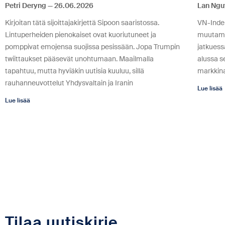
Petri Deryng
26.06.2026
Lan Ng
Kirjoitan tätä sijoittajakirjettä Sipoon saaristossa.
VN-Indek
Lintuperheiden pienokaiset ovat kuoriutuneet ja
muutama 
pomppivat emojensa suojissa pesissään. Jopa Trumpin
jatkuess
twiittaukset pääsevät unohtumaan. Maailmalla
alussa s
tapahtuu, mutta hyviäkin uutisia kuuluu, sillä
markkin
rauhanneuvottelut Yhdysvaltain ja Iranin
Lue lisää
Lue lisää
Tilaa uutiskirje