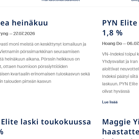
kea heinäkuu
PYN Elite
1,8 %
eryng
27.07.2026
Hoang Do
06.07
vasti moni meistä on keskittynyt lomailuun ja
 Vietnamin pörssimarkkinan seuraamisen
VN-Indeksi toipui k
ä heinäkuun aikana. Pörssin heikkous on
Yhdysvallat ja Iran
yt, ottaen huomioon pörssiyhtiöiden
aloittivat neuvott
sen kvartaalin erinomaisen tuloskasvun sekä
Indeksi päätyi sii
n talouden pirteän kasvun
laskuun. PYN Elite
olivat hyvässä
Lue lisää
Elite laski toukokuussa
Maggie Yi
%
haastatte