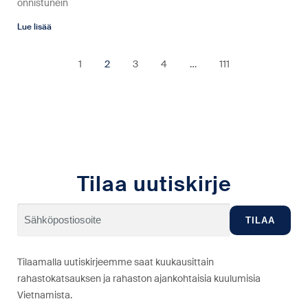
onnistunein
Lue lisää
1
2
3
4
…
111
Tilaa uutiskirje
Tilaamalla uutiskirjeemme saat kuukausittain
rahastokatsauksen ja rahaston ajankohtaisia kuulumisia
Vietnamista.