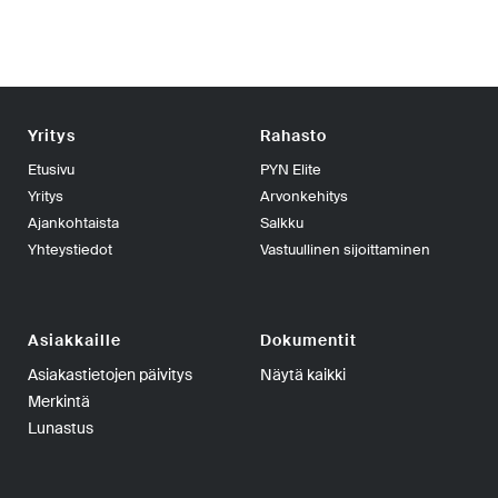
Yritys
Rahasto
Etusivu
PYN Elite
Yritys
Arvonkehitys
Ajankohtaista
Salkku
Yhteystiedot
Vastuullinen sijoittaminen
Asiakkaille
Dokumentit
Asiakastietojen päivitys
Näytä kaikki
Merkintä
Lunastus