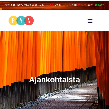
NAV:
518.480 €
(06.08.2026)
1 pv
-0.93 %
30 pv
-6.41 %
YTD
-9.77 %
10 v
+109.30 %
Ajankohtaista