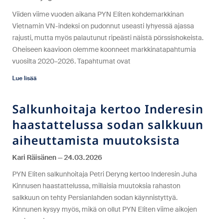
Viiden viime vuoden aikana PYN Eliten kohdemarkkinan
Vietnamin VN-indeksi on pudonnut useasti lyhyessä ajassa
rajusti, mutta myös palautunut ripeästi näistä pörssishokeista.
Oheiseen kaavioon olemme koonneet markkinatapahtumia
vuosilta 2020–2026. Tapahtumat ovat
Lue lisää
Salkunhoitaja kertoo Inderesin
haastattelussa sodan salkkuun
aiheuttamista muutoksista
Kari Räisänen
24.03.2026
PYN Eliten salkunhoitaja Petri Deryng kertoo Inderesin Juha
Kinnusen haastattelussa, millaisia muutoksia rahaston
salkkuun on tehty Persianlahden sodan käynnistyttyä.
Kinnunen kysyy myös, mikä on ollut PYN Eliten viime aikojen