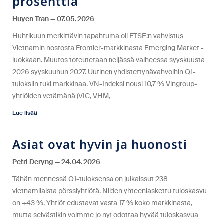
prosenttia
Huyen Tran
07.05.2026
Huhtikuun merkittävin tapahtuma oli FTSE:n vahvistus
Vietnamin nostosta Frontier-markkinasta Emerging Market -
luokkaan. Muutos toteutetaan neljässä vaiheessa syyskuusta
2026 syyskuuhun 2027. Uutinen yhdistettynävahvoihin Q1-
tuloksiin tuki markkinaa. VN-Indeksi nousi 10,7 % Vingroup-
yhtiöiden vetämänä (VIC, VHM,
Lue lisää
Asiat ovat hyvin ja huonosti
Petri Deryng
24.04.2026
Tähän mennessä Q1-tuloksensa on julkaissut 238
vietnamilaista pörssiyhtiötä. Niiden yhteenlaskettu tuloskasvu
on +43 %. Yhtiöt edustavat vasta 17 % koko markkinasta,
mutta selvästikin voimme jo nyt odottaa hyvää tuloskasvua