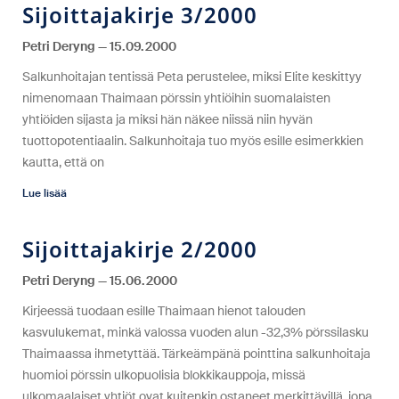
Sijoittajakirje 3/2000
Petri Deryng
15.09.2000
Salkunhoitajan tentissä Peta perustelee, miksi Elite keskittyy
nimenomaan Thaimaan pörssin yhtiöihin suomalaisten
yhtiöiden sijasta ja miksi hän näkee niissä niin hyvän
tuottopotentiaalin. Salkunhoitaja tuo myös esille esimerkkien
kautta, että on
Lue lisää
Sijoittajakirje 2/2000
Petri Deryng
15.06.2000
Kirjeessä tuodaan esille Thaimaan hienot talouden
kasvulukemat, minkä valossa vuoden alun -32,3% pörssilasku
Thaimaassa ihmetyttää. Tärkeämpänä pointtina salkunhoitaja
huomioi pörssin ulkopuolisia blokkikauppoja, missä
ulkomaalaiset yhtiöt ovat kuitenkin ostaneet merkittävillä, jopa