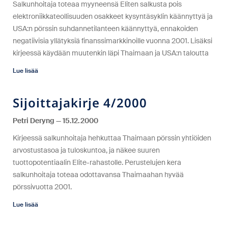
Salkunhoitaja toteaa myyneensä Eliten salkusta pois
elektroniikkateollisuuden osakkeet kysyntäsyklin käännyttyä ja
USA:n pörssin suhdannetilanteen käännyttyä, ennakoiden
negatiivisia yllätyksiä finanssimarkkinoille vuonna 2001. Lisäksi
kirjeessä käydään muutenkin läpi Thaimaan ja USA:n taloutta
Lue lisää
Sijoittajakirje 4/2000
Petri Deryng
15.12.2000
Kirjeessä salkunhoitaja hehkuttaa Thaimaan pörssin yhtiöiden
arvostustasoa ja tuloskuntoa, ja näkee suuren
tuottopotentiaalin Elite-rahastolle. Perustelujen kera
salkunhoitaja toteaa odottavansa Thaimaahan hyvää
pörssivuotta 2001.
Lue lisää