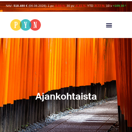
NAV:
518.480 €
(06.08.2026)
1 pv
-0.93 %
30 pv
-6.41 %
YTD
-9.77 %
10 v
+109.30 %
Ajankohtaista