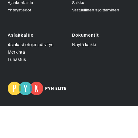
Ajankohtaista
Salkku
Yhteystiedot
Vastuullinen sijoittaminen
Asiakkaille
Dokumentit
Asiakastietojen päivitys
Näytä kaikki
Merkintä
Lunastus
PYN Fund Management Oy | PL 139, 00101 Helsinki | Puhelin
+358-9-270 70400 | Telefax +358-9-270 70409 | Y-tunnus:
0665275-5