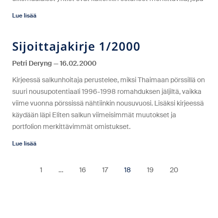
Lue lisää
Sijoittajakirje 1/2000
Petri Deryng
16.02.2000
Kirjeessä salkunhoitaja perustelee, miksi Thaimaan pörssillä on
suuri nousupotentiaali 1996-1998 romahduksen jäljiltä, vaikka
viime vuonna pörssissä nähtiinkin nousuvuosi. Lisäksi kirjeessä
käydään läpi Eliten salkun viimeisimmät muutokset ja
portfolion merkittävimmät omistukset.
Lue lisää
1
…
16
17
18
19
20