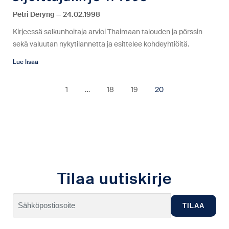
Petri Deryng
24.02.1998
Kirjeessä salkunhoitaja arvioi Thaimaan talouden ja pörssin
sekä valuutan nykytilannetta ja esittelee kohdeyhtiöitä.
Lue lisää
1
…
18
19
20
Tilaa uutiskirje