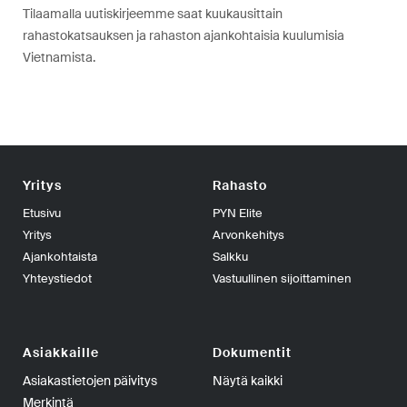
Tilaamalla uutiskirjeemme saat kuukausittain
rahastokatsauksen ja rahaston ajankohtaisia kuulumisia
Vietnamista.
Yritys
Rahasto
Etusivu
PYN Elite
Yritys
Arvonkehitys
Ajankohtaista
Salkku
Yhteystiedot
Vastuullinen sijoittaminen
Asiakkaille
Dokumentit
Asiakastietojen päivitys
Näytä kaikki
Merkintä