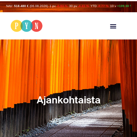
NAV:
518.480 €
(06.08.2026)
1 pv
-0.93 %
30 pv
-6.41 %
YTD
-9.77 %
10 v
+109.30 %
Ajankohtaista