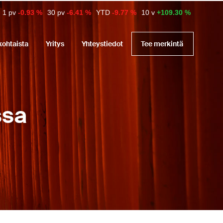
1 pv
-0.93 %
30 pv
-6.41 %
YTD
-9.77 %
10 v
+109.30 %
kohtaista
Yritys
Yhteystiedot
Tee merkintä
ssa