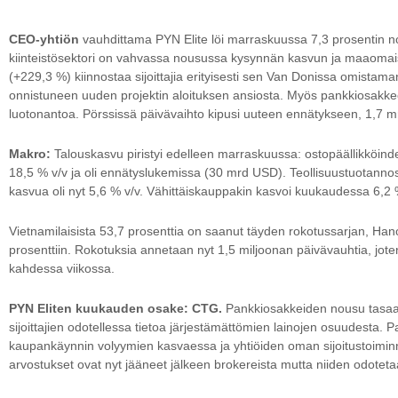
CEO-yhtiön
vauhdittama PYN Elite löi marraskuussa 7,3 prosentin 
kiinteistösektori on vahvassa nousussa kysynnän kasvun ja maaoma
(+229,3 %) kiinnostaa sijoittajia erityisesti sen Van Donissa omistaman
onnistuneen uuden projektin aloituksen ansiosta. Myös pankkiosakkee
luotonantoa. Pörssissä päivävaihto kipusi uuteen ennätykseen, 1,7 mr
Makro:
Talouskasvu piristyi edelleen marraskuussa: ostopäällikköindeks
18,5 % v/v ja oli ennätyslukemissa (30 mrd USD). Teollisuustuotanno
kasvua oli nyt 5,6 % v/v. Vähittäiskauppakin kasvoi kuukaudessa 6,2 
Vietnamilaisista 53,7 prosenttia on saanut täyden rokotussarjan, Hano
prosenttiin. Rokotuksia annetaan nyt 1,5 miljoonan päivävauhtia, jote
kahdessa viikossa.
PYN Eliten kuukauden osake: CTG.
Pankkiosakkeiden nousu tasaa
sijoittajien odotellessa tietoa järjestämättömien lainojen osuudesta. Pa
kaupankäynnin volyymien kasvaessa ja yhtiöiden oman sijoitustoimin
arvostukset ovat nyt jääneet jälkeen brokereista mutta niiden odote