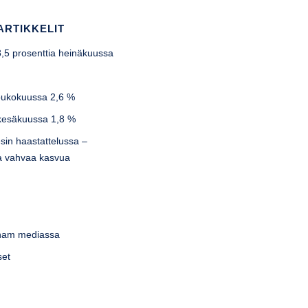
ARTIKKELIT
-8,5 prosenttia heinäkuussa
u
toukokuussa 2,6 %
 kesäkuussa 1,8 %
sin haastattelussa –
lla vahvaa kasvua
tnam mediassa
set