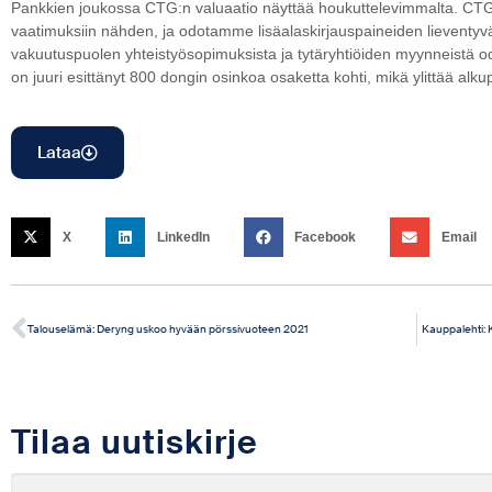
Pankkien joukossa CTG:n valuaatio näyttää houkuttelevimmalta. CTG 
vaatimuksiin nähden, ja odotamme lisäalaskirjauspaineiden lieventy
vakuutuspuolen yhteistyösopimuksista ja tytäryhtiöiden myynneistä 
on juuri esittänyt 800 dongin osinkoa osaketta kohti, mikä ylittää alku
Lataa
X
LinkedIn
Facebook
Email
Talouselämä: Deryng uskoo hyvään pörssivuoteen 2021
Kauppalehti: 
Tilaa uutiskirje