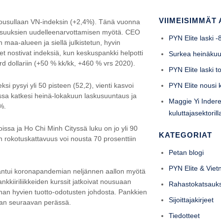
VIIMEISIMMÄT 
nousullaan VN-indeksin (+2,4%). Tänä vuonna
isuuksien uudelleenarvottamisen myötä. CEO
PYN Elite laski 
 maa-alueen ja siellä julkistetun, hyvin
t nostivat indeksiä, kun keskuspankki helpotti
Surkea heinäku
d dollariin (+50 % kk/kk, +460 % vrs 2020).
PYN Elite laski 
i pysyi yli 50 pisteen (52,2), vienti kasvoi
PYN Elite nousi
ssa katkesi heinä-lokakuun laskusuuntaus ja
Maggie Yi Indere
%.
kuluttajasektori
issa ja Ho Chi Minh Cityssä luku on jo yli 90
KATEGORIAT
n rokotuskattavuus voi nousta 70 prosenttiin
Petan blogi
PYN Elite & Vie
ntui koronapandemian neljännen aallon myötä
nkkiiriliikkeiden kurssit jatkoivat nousuaan
Rahastokatsauk
nan hyvien tuotto-odotusten johdosta. Pankkien
Sijoittajakirjeet
taan seuraavan perässä.
Tiedotteet