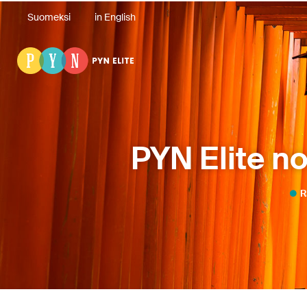
Suomeksi
in English
PYN Elite n
R