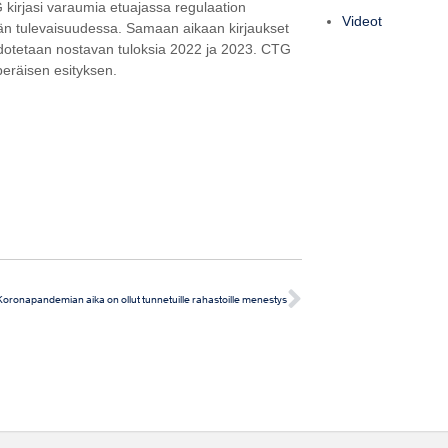
kirjasi varaumia etuajassa regulaation
Videot
vän tulevaisuudessa. Samaan aikaan kirjaukset
odotetaan nostavan tuloksia 2022 ja 2023. CTG
peräisen esityksen.
Koronapandemian aika on ollut tunnetuille rahastoille menestys