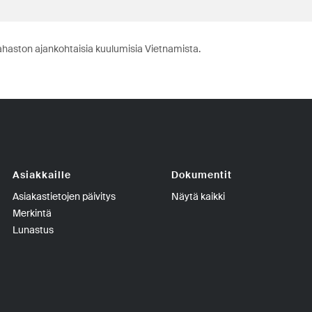
ahaston ajankohtaisia kuulumisia Vietnamista.
Asiakkaille
Dokumentit
Asiakastietojen päivitys
Näytä kaikki
Merkintä
Lunastus