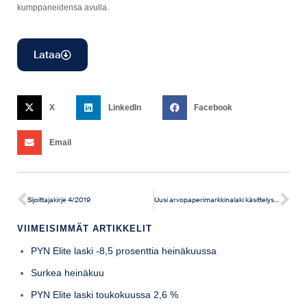
kumppaneidensa avulla.
Lataa
X
LinkedIn
Facebook
Email
Sijoittajakirje 4/2019
Uusi arvopaperimarkkinalaki käsittelyssä ja salkkuhommia
VIIMEISIMMÄT ARTIKKELIT
PYN Elite laski -8,5 prosenttia heinäkuussa
Surkea heinäkuu
PYN Elite laski toukokuussa 2,6 %