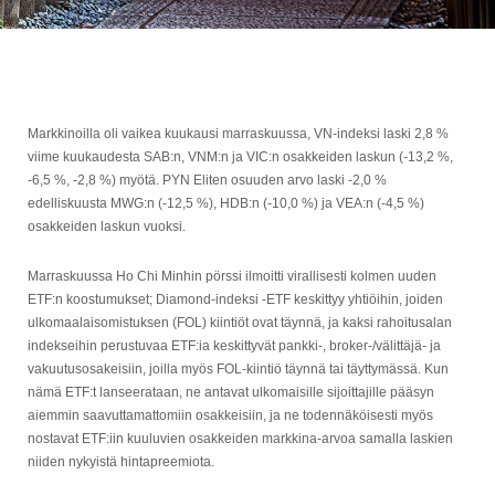
Markkinoilla oli vaikea kuukausi marraskuussa, VN-indeksi laski 2,8 %
viime kuukaudesta SAB:n, VNM:n ja VIC:n osakkeiden laskun (-13,2 %,
-6,5 %, -2,8 %) myötä. PYN Eliten osuuden arvo laski -2,0 %
edelliskuusta MWG:n (-12,5 %), HDB:n (-10,0 %) ja VEA:n (-4,5 %)
osakkeiden laskun vuoksi.
Marraskuussa Ho Chi Minhin pörssi ilmoitti virallisesti kolmen uuden
ETF:n koostumukset; Diamond-indeksi -ETF keskittyy yhtiöihin, joiden
ulkomaalaisomistuksen (FOL) kiintiöt ovat täynnä, ja kaksi rahoitusalan
indekseihin perustuvaa ETF:ia keskittyvät pankki-, broker-/välittäjä- ja
vakuutusosakeisiin, joilla myös FOL-kiintiö täynnä tai täyttymässä. Kun
nämä ETF:t lanseerataan, ne antavat ulkomaisille sijoittajille pääsyn
aiemmin saavuttamattomiin osakkeisiin, ja ne todennäköisesti myös
nostavat ETF:iin kuuluvien osakkeiden markkina-arvoa samalla laskien
niiden nykyistä hintapreemiota.