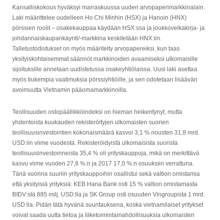
Kansalliskokous hyväksyi marraskuussa uuden arvopaperimarkkinalain.
Laki määrittelee uudelleen Ho Chi Minhin (HSX) ja Hanoin (HNX)
pörssien roolit – osakekauppaa käydään HSX:ssa ja joukkovelkakirja- ja
johdannaiskaupankäynti/-markkina keskitetään HNX:iin.
Talletustodistukset on myös määritelty arvopapereiksi, kun taas
yksityiskohtaisemmat säännöt markkinoiden avaamiseksi ulkomaisille
sijoituksille annetaan uudistetussa osakeyhtiölaissa. Uusi laki asettaa
myös tiukempia vaatimuksia pörssiyhtiöille, ja sen odotetaan lisäävän
avoimuutta Vietnamin pääomamarkkinoilla.
Teollisuuden ostopäällikköindeksi on hieman heikentynyt, mutta
yhdentoista kuukauden rekisteröityjen ulkomaisten suorien
teollisuusinvestointien kokonaismäärä kasvoi 3,1 % nousten 31,8 mrd.
USD:iin viime vuodesta. Rekisteröidyistä ulkomaisista suorista
teollisuusinvestoinneista 35,4 % oli yrityskauppoja, mikä on merkittävä
kasvu viime vuoden 27,8 %:n ja 2017 17,0 %:n osuuksiin verrattuna.
Tänä vuonna suuriin yrityskauppoihin osallistui sekä valtion omistamia
että yksityisiä yrityksiä: KEB Hana Bank osti 15 % valtion omistamasta
BIDV:stä 885 milj. USD:lla ja SK Group osti osuuden Vingroupista 1 mrd.
USD:lla. Pidän tätä hyvänä suuntauksena, koska vietnamilaiset yritykset
voivat saada uutta tietoa ja liiketoimintamahdollisuuksia ulkomaisten