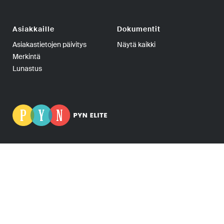
Asiakkaille
Dokumentit
Asiakastietojen päivitys
Näytä kaikki
Merkintä
Lunastus
PYN Fund Management Oy | PL 139, 00101 Helsinki | Puhelin
+358-9-270 70400 | Telefax +358-9-270 70409 | Y-tunnus:
0665275-5
PYN Elite Erikoissijoitusrahasto, PYN Elite, Erikoissijoitusrahasto Elite ja Elite
Fund ovat PYN Fund Management Oy:n rekisteröityjä tavaramerkkejä.