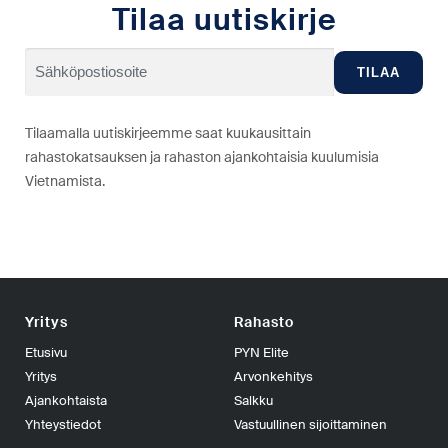
Tilaa uutiskirje
Tilaamalla uutiskirjeemme saat kuukausittain
rahastokatsauksen ja rahaston ajankohtaisia kuulumisia
Vietnamista.
Yritys
Rahasto
Etusivu
PYN Elite
Yritys
Arvonkehitys
Ajankohtaista
Salkku
Yhteystiedot
Vastuullinen sijoittaminen