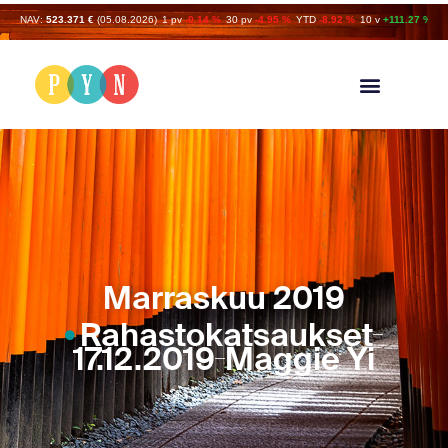
NAV:
523.371 €
(05.08.2026)
1 pv
-0.14 %
30 pv
-4.95 %
YTD
-8.92 %
10 v
+111.27 %
Marraskuu 2019
Rahastokatsaukset
17.12.2019
Maggie Yi