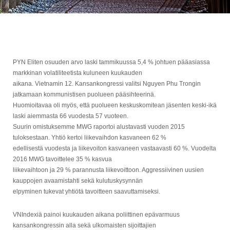
PYN Eliten osuuden arvo laski tammikuussa 5,4 % johtuen pääasiassa
markkinan volatiliteetista kuluneen kuukauden
aikana. Vietnamin 12. Kansankongressi valitsi Nguyen Phu Trongin
jatkamaan kommunistisen puolueen pääsihteerinä.
Huomioitavaa oli myös, että puolueen keskuskomitean jäsenten keski-ikä
laski aiemmasta 66 vuodesta 57 vuoteen.
Suurin omistuksemme MWG raportoi alustavasti vuoden 2015
tuloksestaan. Yhtiö kertoi liikevaihdon kasvaneen 62 %
edellisestä vuodesta ja liikevoiton kasvaneen vastaavasti 60 %. Vuodelta
2016 MWG tavoittelee 35 % kasvua
liikevaihtoon ja 29 % parannusta liikevoittoon. Aggressiivinen uusien
kauppojen avaamistahti sekä kulutuskysynnän
elpyminen tukevat yhtiötä tavoitteen saavuttamiseksi.
VNIndexiä painoi kuukauden aikana poliittinen epävarmuus
kansankongressin alla sekä ulkomaisten sijoittajien