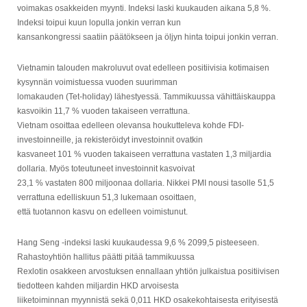
voimakas osakkeiden myynti. Indeksi laski kuukauden aikana 5,8 %.
Indeksi toipui kuun lopulla jonkin verran kun
kansankongressi saatiin päätökseen ja öljyn hinta toipui jonkin verran.
Vietnamin talouden makroluvut ovat edelleen positiivisia kotimaisen
kysynnän voimistuessa vuoden suurimman
lomakauden (Tet-holiday) lähestyessä. Tammikuussa vähittäiskauppa
kasvoikin 11,7 % vuoden takaiseen verrattuna.
Vietnam osoittaa edelleen olevansa houkutteleva kohde FDI-
investoinneille, ja rekisteröidyt investoinnit ovatkin
kasvaneet 101 % vuoden takaiseen verrattuna vastaten 1,3 miljardia
dollaria. Myös toteutuneet investoinnit kasvoivat
23,1 % vastaten 800 miljoonaa dollaria. Nikkei PMI nousi tasolle 51,5
verrattuna edelliskuun 51,3 lukemaan osoittaen,
että tuotannon kasvu on edelleen voimistunut.
Hang Seng -indeksi laski kuukaudessa 9,6 % 2099,5 pisteeseen.
Rahastoyhtiön hallitus päätti pitää tammikuussa
Rexlotin osakkeen arvostuksen ennallaan yhtiön julkaistua positiivisen
tiedotteen kahden miljardin HKD arvoisesta
liiketoiminnan myynnistä sekä 0,011 HKD osakekohtaisesta erityisestä