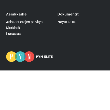
Asiakkaille
Dokumentit
Asiakastietojen päivitys
Näytä kaikki
Merkintä
Lunastus
PYN Fund Management Oy | PL 139, 00101 Helsinki | Puhelin
+358-9-270 70400 | Telefax +358-9-270 70409 | Y-tunnus:
0665275-5
PYN Elite Erikoissijoitusrahasto, PYN Elite, Erikoissijoitusrahasto Elite ja Elite
Fund ovat PYN Fund Management Oy:n rekisteröityjä tavaramerkkejä.