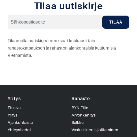
Tilaa uutiskirje
Tilaamalla uutiskirjeemme saat kuukausittain
rahastokatsauksen ja rahaston ajankohtaisia kuulumisia
Vietnamista.
Yritys
Rahasto
Etusivu
PYN Elite
Yritys
Arvonkehitys
Ajankohtaista
Salkku
Yhteystiedot
Vastuullinen sijoittaminen