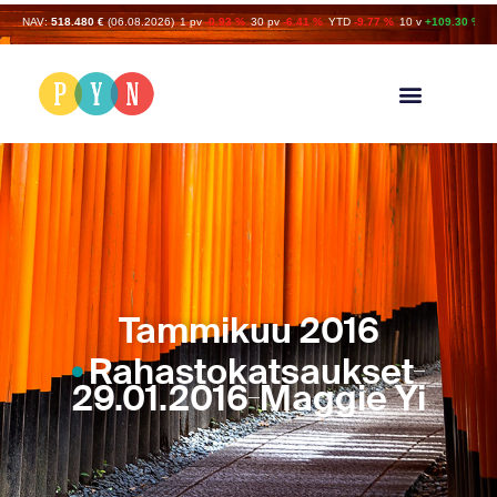
NAV:
518.480 €
(06.08.2026)
1 pv
-0.93 %
30 pv
-6.41 %
YTD
-9.77 %
10 v
+109.30 %
Tammikuu 2016
Rahastokatsaukset
29.01.2016
Maggie Yi