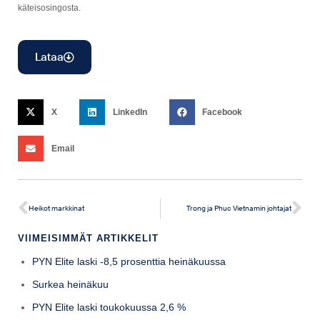
käteisosingosta.
Lataa
X
LinkedIn
Facebook
Email
Heikot markkinat
Trong ja Phuc Vietnamin johtajat
VIIMEISIMMÄT ARTIKKELIT
PYN Elite laski -8,5 prosenttia heinäkuussa
Surkea heinäkuu
PYN Elite laski toukokuussa 2,6 %