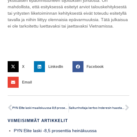
yksittäisen epäonnistuneen sijoituksen johdosta. On
mahdollista, että esityksessä esitetyt arviot talouskehityksestä
tai yritysten liiketoiminnan kehityksestä eivät toteudu esitetyllä
tavalla ja niihin liittyy olennaisia epävarmuuksia. Tätä julkaisua
ei ole tarkoitettu luettavaksi tai jaettavaksi Vietnamissa.
X
LinkedIn
Facebook
Email
PYN Elite laski maaliskuussa 9,6 prosenttia
Salkunhoitaja kertoo Inderesin haastattelussa sodan salkkuun aiheuttamista muutoksista
VIIMEISIMMÄT ARTIKKELIT
PYN Elite laski -8,5 prosenttia heinäkuussa