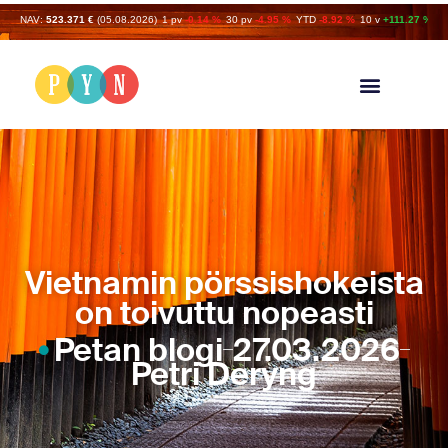
NAV:
523.371 €
(05.08.2026)
1 pv
-0.14 %
30 pv
-4.95 %
YTD
-8.92 %
10 v
+111.27 %
Vietnamin pörssishokeista
on toivuttu nopeasti
Petan blogi
27.03.2026
Petri Deryng