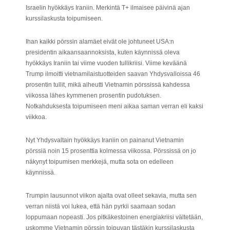
Israelin hyökkäys Iraniin. Merkintä T+ ilmaisee päivinä ajan
kurssilaskusta toipumiseen.
Ihan kaikki pörssin alamäet eivät ole johtuneet USA:n
presidentin aikaansaannoksista, kuten käynnissä oleva
hyökkäys Iraniin tai viime vuoden tullikriisi. Viime keväänä
Trump ilmoitti vietnamilaistuotteiden saavan Yhdysvalloissa 46
prosentin tullit, mikä aiheutti Vietnamin pörssissä kahdessa
viikossa lähes kymmenen prosentin pudotuksen.
Notkahduksesta toipumiseen meni aikaa saman verran eli kaksi
viikkoa.
Nyt Yhdysvaltain hyökkäys Iraniin on painanut Vietnamin
pörssiä noin 15 prosenttia kolmessa viikossa. Pörssissä on jo
näkynyt toipumisen merkkejä, mutta sota on edelleen
käynnissä.
Trumpin lausunnot viikon ajalta ovat olleet sekavia, mutta sen
verran niistä voi lukea, että hän pyrkii saamaan sodan
loppumaan nopeasti. Jos pitkäkestoinen energiakriisi vältetään,
uskomme Vietnamin pörssin toipuvan tästäkin kurssilaskusta