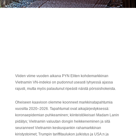
Viiden viime vuoden aikana PYN Eliten kohdemarkkinan
Vietnamin VN-indeksi on pudonnut useasti lyhyessä ajassa
rajusti, mutta myös palautunut ripeästi näistä pörssishokeista.
Oheiseen kaavioon olemme koonneet markkinatapahtumia
vuosilta 2020–2026. T
apahtumat ovat aikajärjestyksessä:
koronaepidemian puhkeaminen; kiinteistökeisari Madam Lanin
pidätys; Vietnamin valuutan dongin heikkeneminen ja sitä
seuranneet Vietnamin keskuspankin rahamarkkinan
kiristystoimet; Trumpin tariffitaulukon julkistus ja USA:n ja