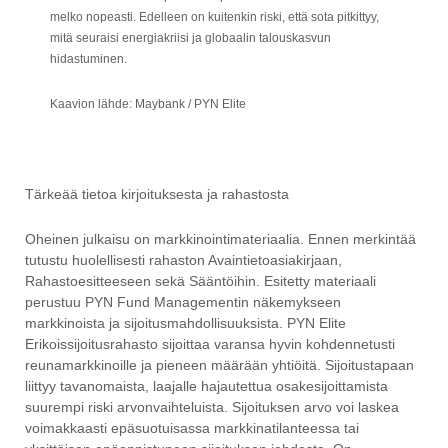
melko nopeasti. Edelleen on kuitenkin riski, että sota pitkittyy,
mitä seuraisi energiakriisi ja globaalin talouskasvun
hidastuminen.
Kaavion lähde: Maybank / PYN Elite
Tärkeää tietoa kirjoituksesta ja rahastosta
Oheinen julkaisu on markkinointimateriaalia. Ennen merkintää
tutustu huolellisesti rahaston Avaintietoasiakirjaan,
Rahastoesitteeseen sekä Sääntöihin. Esitetty materiaali
perustuu PYN Fund Managementin näkemykseen
markkinoista ja sijoitusmahdollisuuksista. PYN Elite
Erikoissijoitusrahasto sijoittaa varansa hyvin kohdennetusti
reunamarkkinoille ja pieneen määrään yhtiöitä. Sijoitustapaan
liittyy tavanomaista, laajalle hajautettua osakesijoittamista
suurempi riski arvonvaihteluista. Sijoituksen arvo voi laskea
voimakkaasti epäsuotuisassa markkinatilanteessa tai