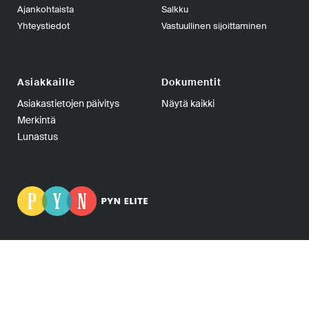
Ajankohtaista
Salkku
Yhteystiedot
Vastuullinen sijoittaminen
Asiakkaille
Dokumentit
Asiakastietojen päivitys
Näytä kaikki
Merkintä
Lunastus
PYN Fund Management Oy | PL 139, 00101 Helsinki | Puhelin
+358-9-270 70400 | Telefax +358-9-270 70409 | Y-tunnus:
0665275-5