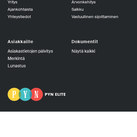
Yritys
Arvonkehitys
Ajankohtaista
Salkku
Yhteystiedot
Vastuullinen sijoittaminen
Asiakkaille
Dokumentit
Asiakastietojen päivitys
Näytä kaikki
Merkintä
Lunastus
PYN Fund Management Oy | PL 139, 00101 Helsinki | Puhelin
+358-9-270 70400 | Telefax +358-9-270 70409 | Y-tunnus: