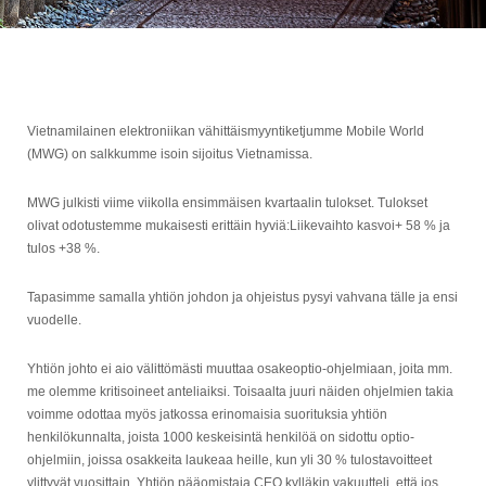
Vietnamilainen elektroniikan vähittäismyyntiketjumme Mobile World
(MWG) on salkkumme isoin sijoitus Vietnamissa.
MWG julkisti viime viikolla ensimmäisen kvartaalin tulokset. Tulokset
olivat odotustemme mukaisesti erittäin hyviä:Liikevaihto kasvoi+ 58 % ja
tulos +38 %.
Tapasimme samalla yhtiön johdon ja ohjeistus pysyi vahvana tälle ja ensi
vuodelle.
Yhtiön johto ei aio välittömästi muuttaa osakeoptio-ohjelmiaan, joita mm.
me olemme kritisoineet anteliaiksi. Toisaalta juuri näiden ohjelmien takia
voimme odottaa myös jatkossa erinomaisia suorituksia yhtiön
henkilökunnalta, joista 1000 keskeisintä henkilöä on sidottu optio-
ohjelmiin, joissa osakkeita laukeaa heille, kun yli 30 % tulostavoitteet
ylittyvät vuosittain. Yhtiön pääomistaja CEO kylläkin vakuutteli, että jos