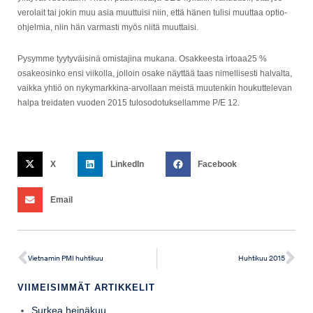
verolait tai jokin muu asia muuttuisi niin, että hänen tulisi muuttaa optio-
ohjelmia, niin hän varmasti myös niitä muuttaisi.
Pysymme tyytyväisinä omistajina mukana. Osakkeesta irtoaa25 %
osakeosinko ensi viikolla, jolloin osake näyttää taas nimellisesti halvalta,
vaikka yhtiö on nykymarkkina-arvollaan meistä muutenkin houkuttelevan
halpa treidaten vuoden 2015 tulosodotuksellamme P/E 12.
X
LinkedIn
Facebook
Email
Vietnamin PMI huhtikuu
Huhtikuu 2015
VIIMEISIMMÄT ARTIKKELIT
Surkea heinäkuu