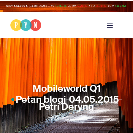
NAV:
524.080 €
(04.08.2026)
1 pv
+0.51 %
30 pv
-6.20 %
YTD
-8.79 %
10 v
+113.03 %
Mobileworld Q1
Petan blogi
04.05.2015
Petri Deryng