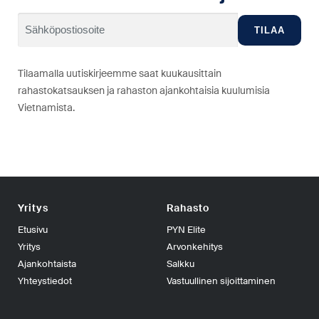
Tilaamalla uutiskirjeemme saat kuukausittain
rahastokatsauksen ja rahaston ajankohtaisia kuulumisia
Vietnamista.
Yritys
Rahasto
Etusivu
PYN Elite
Yritys
Arvonkehitys
Ajankohtaista
Salkku
Yhteystiedot
Vastuullinen sijoittaminen