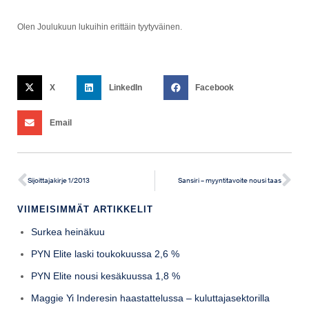
Olen Joulukuun lukuihin erittäin tyytyväinen.
X
LinkedIn
Facebook
Email
Sijoittajakirje 1/2013
Sansiri – myyntitavoite nousi taas
VIIMEISIMMÄT ARTIKKELIT
Surkea heinäkuu
PYN Elite laski toukokuussa 2,6 %
PYN Elite nousi kesäkuussa 1,8 %
Maggie Yi Inderesin haastattelussa – kuluttajasektorilla