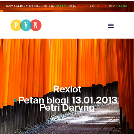
NAV:
524.080 €
(04.08.2026)
1 pv
+0.51 %
30 pv
-6.20 %
YTD
-8.79 %
10 v
+113.03 %
Rexlot
Petan blogi
13.01.2013
Petri Deryng