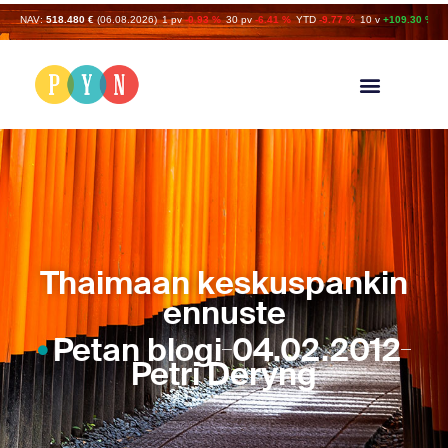
NAV:
518.480 €
(06.08.2026)
1 pv
-0.93 %
30 pv
-6.41 %
YTD
-9.77 %
10 v
+109.30 %
Thaimaan keskuspankin
ennuste
Petan blogi
04.02.2012
Petri Deryng