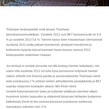
Thaimaan keskuspankki nosti tanaan Thaimaan
talouskasvuennustettaan. Vuodelle 2012 uusi BKT kasvuennuste on 4,9
% ja vuodelle 2013 5,6 %. Viennin kasvu tulee hidastumaan olennaisesti
vuodesta 2011,mutta julkiset investoinnit, yksityiset investoinnit ja
kotimainen kysynta tulevat tuomaan hyvan kasvun vuonna 2012
keskuspankin laskelmien mukaan.
Jos korkoja ei nosteta (ennuste nyt etta korkoja hieman lasketaan), niin
uskon etta vuodesta 2012 voi tulla hyva porssivuosi erityisesti meidan
salkun yhtioille mm finanssi,pankki ja asuntosektoreille.Thaimaan vienti
laski joulukuussa 2 % johtuen tulvien aiheuttamista pysaytyksista ja BKT
supistui neljannen kvartaalin aikana. Mm Riisin vienti
romahti.Kokonaisviennin lasku jai kuitenkin yllattavan pieneksi ottaen
huomioon tulvien laajuuden ja otsikoinnit tuhansien tehtaiden tuotannon
katkoksista.Vienti oli itse asiassa kasvussa joulukuusa suhteessa
marraskuun lukemiin noin 3 %.