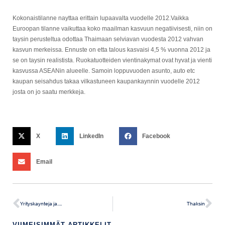
Kokonaistilanne nayttaa erittain lupaavalta vuodelle 2012.Vaikka
Euroopan tilanne vaikuttaa koko maailman kasvuun negatiivisesti, niin on
taysin perusteltua odottaa Thaimaan selviavan vuodesta 2012 vahvan
kasvun merkeissa. Ennuste on etta talous kasvaisi 4,5 % vuonna 2012 ja
se on taysin realistista. Ruokatuotteiden vientinakymat ovat hyvat ja vienti
kasvussa ASEANin alueelle. Samoin loppuvuoden asunto, auto etc
kaupan seisahdus takaa vilkastuneen kaupankaynnin vuodelle 2012
josta on jo saatu merkkeja.
X
LinkedIn
Facebook
Email
Yrityskaynteja ja….
Thaksin
VIIMEISIMMÄT ARTIKKELIT