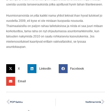
useista uusista lanseerauksista jotka ajoittuvat hyvin tahan tilanteeseen.
Huomionarvoista on,etta kaikki nama yhtiot tekivat ihan hyvat tulokset jo
vuodelta 2009, eli kyse ei ole mistaan kuopasta noususta.
Thaimaalaisilla on paljon rahaa talletuksissa ja niista ei saa juuri mitaan
korkotuottoa, tama raha on nyt ohjautumassa asuntomarkkinoille, kun
talouden nakymista 2010 on saatu rohkaisevia kasvulukemia. Jos
mielenosoitukset kaantyvat erittain vakivaltaisiksi, se tyssaa
asuntokaupan.
X
LinkedIn
Facebook
Email
POP Salkku
Nettimerkintä