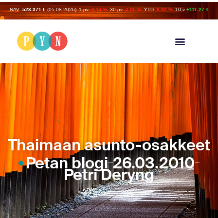
NAV:
523.371 €
(05.08.2026)
1 pv
-0.14 %
30 pv
-4.95 %
YTD
-8.92 %
10 v
+111.27 %
Thaimaan asunto-osakkeet
Petan blogi
26.03.2010
Petri Deryng