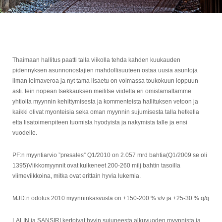
Thaimaan hallitus paatti talla viikolla tehda kahden kuukauden
pidennyksen asunnonostajien mahdollisuuteen ostaa uusia asuntoja
ilman leimaveroa ja nyt tama lisaetu on voimassa toukokuun loppuun
asti. tein nopean tsekkauksen meilitse viidelta eri omistamaltamme
yhtiolta myynnin kehittymisesta ja kommenteista hallituksen vetoon ja
kaikki olivat myonteisia seka oman myynnin sujumisesta talla hetkella
etta lisatoimenpiteen tuomista hyodyista ja nakymista talle ja ensi
vuodelle.
PF:n myyntiarvio ”presales” Q1/2010 on 2.057 mrd bahtia(Q1/2009 se oli
1395)Viikkomyynnit ovat kulkeneet 200-260 milj bahtin tasoilla
viimeviikkoina, mitka ovat erittain hyvia lukemia.
MJD:n odotus 2010 myynninkasvusta on +150-200 % v/v ja +25-30 % q/q
LALIN ja SANSIRI kertoivat hyvin sujuneesta alkuvuoden myynnista ja