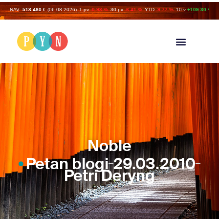
NAV:
518.480 €
(06.08.2026)
1 pv
-0.93 %
30 pv
-6.41 %
YTD
-9.77 %
10 v
+109.30 %
Noble
Petan blogi
29.03.2010
Petri Deryng