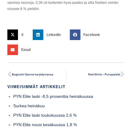
varoisia neuvoja. 0,36 oli kuitenkin hyva paatos ja silla Noblen osinko
nousee 8 % yieldiin.
X
LinkedIn
Facebook
Email
Bagkokin tilanne karjistymassa
Red Shirts – Punapaidat
VIIMEISIMMÄT ARTIKKELIT
PYN Elite laski -8,5 prosenttia heinäkuussa
Surkea heinäkuu
PYN Elite laski toukokuussa 2,6 %
PYN Elite nousi kesäkuussa 1,8 %