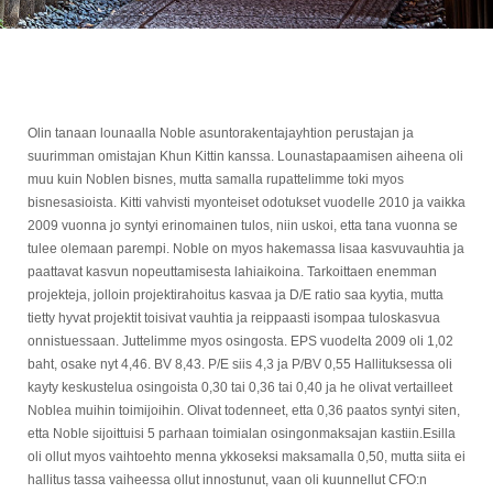
Olin tanaan lounaalla Noble asuntorakentajayhtion perustajan ja
suurimman omistajan Khun Kittin kanssa. Lounastapaamisen aiheena oli
muu kuin Noblen bisnes, mutta samalla rupattelimme toki myos
bisnesasioista. Kitti vahvisti myonteiset odotukset vuodelle 2010 ja vaikka
2009 vuonna jo syntyi erinomainen tulos, niin uskoi, etta tana vuonna se
tulee olemaan parempi. Noble on myos hakemassa lisaa kasvuvauhtia ja
paattavat kasvun nopeuttamisesta lahiaikoina. Tarkoittaen enemman
projekteja, jolloin projektirahoitus kasvaa ja D/E ratio saa kyytia, mutta
tietty hyvat projektit toisivat vauhtia ja reippaasti isompaa tuloskasvua
onnistuessaan. Juttelimme myos osingosta. EPS vuodelta 2009 oli 1,02
baht, osake nyt 4,46. BV 8,43. P/E siis 4,3 ja P/BV 0,55 Hallituksessa oli
kayty keskustelua osingoista 0,30 tai 0,36 tai 0,40 ja he olivat vertailleet
Noblea muihin toimijoihin. Olivat todenneet, etta 0,36 paatos syntyi siten,
etta Noble sijoittuisi 5 parhaan toimialan osingonmaksajan kastiin.Esilla
oli ollut myos vaihtoehto menna ykkoseksi maksamalla 0,50, mutta siita ei
hallitus tassa vaiheessa ollut innostunut, vaan oli kuunnellut CFO:n