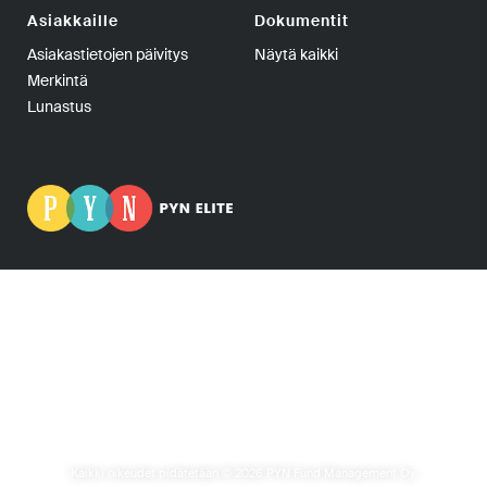
Asiakkaille
Dokumentit
Asiakastietojen päivitys
Näytä kaikki
Merkintä
Lunastus
PYN Fund Management Oy | PL 139, 00101 Helsinki | Puhelin
+358-9-270 70400 | Telefax +358-9-270 70409 | Y-tunnus:
0665275-5
PYN Elite Erikoissijoitusrahasto, PYN Elite, Erikoissijoitusrahasto Elite ja Elite
Fund ovat PYN Fund Management Oy:n rekisteröityjä tavaramerkkejä.
Kaikki oikeudet pidätetään © 2026 PYN Fund Management Oy.