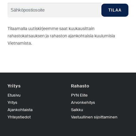
Tilaamalla uutiskirjeemme saat kuukausittain
rahastokatsauksen ja rahaston ajankohtaisia kuulumisia
Vietnamista.
Yritys
Rahasto
Etusivu
PYN Elite
Yritys
Arvonkehitys
Ajankohtaista
Salkku
Yhteystiedot
Vastuullinen sijoittaminen