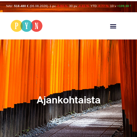
NAV:
518.480 €
(06.08.2026)
1 pv
-0.93 %
30 pv
-6.41 %
YTD
-9.77 %
10 v
+109.30 %
Ajankohtaista