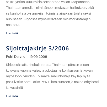
salkkuyhtiön kuulumisia sekä toteaa vallan kaapanneen
Thaimaan armeijan nimittäneen mukavan hallituksen, eikä
salkunhoitaja ole armeijan toimista ainakaan toistaiseksi
huolissaan. Kirjeessä myös kerrotaan minimerkintärajan
nostosta.
Lue lisää
Sijoittajakirje 3/2006
Petri Deryng
19.09.2006
Kirjeessä salkunhoitaja toteaa Thaimaan pörssin olleen
kuluvana vuonna vaisu, ja odottaa heikon kasvun jatkuvan
myös loppuvuoden. Toisaalta salkunhoitaja käy läpi syitä
positiivisille odotuksille PYN Eliten suhteen ja näkee erityisesti
kaivosyhtiö
Lue lisää