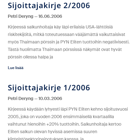
Sijoittajakirje 2/2006
Petri Deryng
16.06.2006
Kirjeessä salkunhoitaja käy läpi erilaisia USA-lähtöisiä
riskitekijöitä, mitkä toteutuessaan vääjämättä vaikuttaisivat
myös Thaimaan pörssin ja PYN Eliten tuottoihin negatiivisesti.
Tästä huolimatta Thaimaan pörssissä näkymät ovat hyvät
pörssin ollessa halpa ja
Lue lisää
Sijoittajakirje 1/2006
Petri Deryng
10.03.2006
Kirjeessä käydään lyhyesti läpi PYN Eliten kehno sijoitusvuosi
2005, joka on vuoden 2006 ensimmäisellä kvartaalilla
vaihtunut hienoihin +20% tuottoihin. Salkunhoitaja kertoo
Eliten salkun olevan hyvissä asemissa suuren
kiinteistösektoripainotuksen kanssa, ja