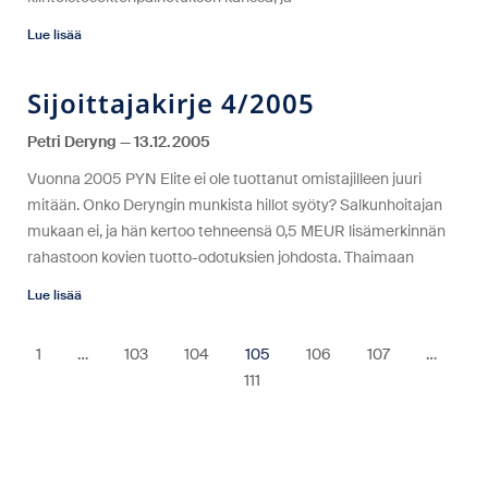
Lue lisää
Sijoittajakirje 4/2005
Petri Deryng
13.12.2005
Vuonna 2005 PYN Elite ei ole tuottanut omistajilleen juuri
mitään. Onko Deryngin munkista hillot syöty? Salkunhoitajan
mukaan ei, ja hän kertoo tehneensä 0,5 MEUR lisämerkinnän
rahastoon kovien tuotto-odotuksien johdosta. Thaimaan
Lue lisää
1
…
103
104
105
106
107
…
111