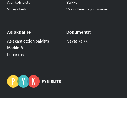
Ajankohtaista
Salkku
Yhteystiedot
Vastuullinen sijoittaminen
Asiakkaille
Dokumentit
Asiakastietojen päivitys
Näytä kaikki
Merkintä
Lunastus
PYN Fund Management Oy | PL 139, 00101 Helsinki | Puhelin
+358-9-270 70400 | Telefax +358-9-270 70409 | Y-tunnus:
0665275-5