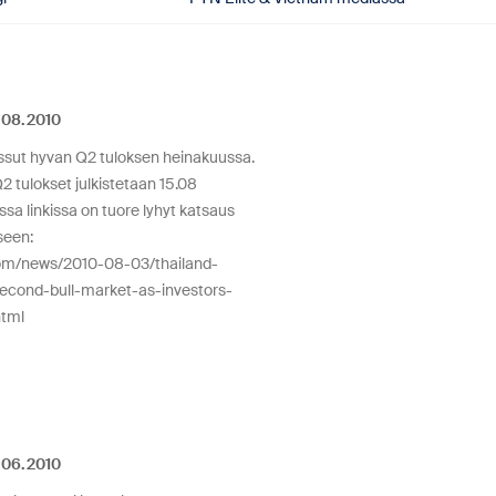
08.2010
issut hyvan Q2 tuloksen heinakuussa.
2 tulokset julkistetaan 15.08
a linkissa on tuore lyhyt katsaus
seen:
m/news/2010-08-03/thailand-
cond-bull-market-as-investors-
html
06.2010