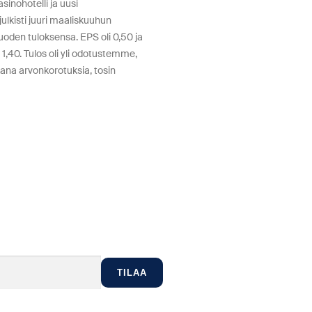
inohotelli ja uusi
julkisti juuri maaliskuuhun
oden tuloksensa. EPS oli 0,50 ja
1,40. Tulos oli yli odotustemme,
kana arvonkorotuksia, tosin