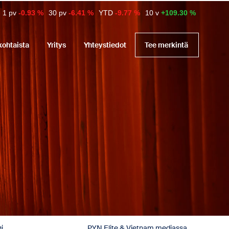
1 pv
-0.93 %
30 pv
-6.41 %
YTD
-9.77 %
10 v
+109.30 %
kohtaista
Yritys
Yhteystiedot
Tee merkintä
i
PYN Elite & Vietnam mediassa