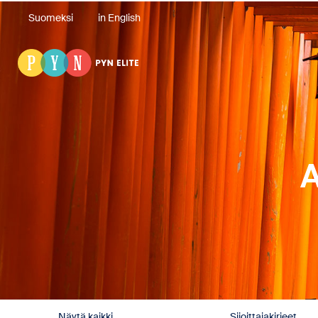
Suomeksi
in English
A
Näytä kaikki
Sijoittajakirjeet