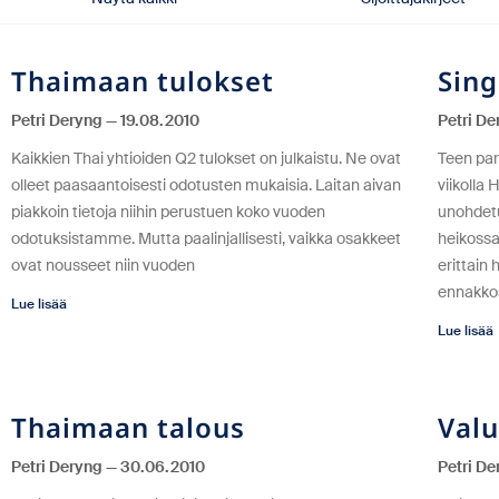
Thaimaan tulokset
Sin
Petri Deryng
19.08.2010
Petri D
Kaikkien Thai yhtioiden Q2 tulokset on julkaistu. Ne ovat
Teen par
olleet paasaantoisesti odotusten mukaisia. Laitan aivan
viikolla
piakkoin tietoja niihin perustuen koko vuoden
unohdetu
odotuksistamme. Mutta paalinjallisesti, vaikka osakkeet
heikossa
ovat nousseet niin vuoden
erittain
ennakko
Lue lisää
Lue lisää
Thaimaan talous
Valu
Petri Deryng
30.06.2010
Petri D