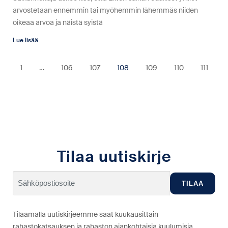
arvostetaan ennemmin tai myöhemmin lähemmäs niiden
oikeaa arvoa ja näistä syistä
Lue lisää
1
…
106
107
108
109
110
111
Tilaa uutiskirje
Tilaamalla uutiskirjeemme saat kuukausittain
rahastokatsauksen ja rahaston ajankohtaisia kuulumisia