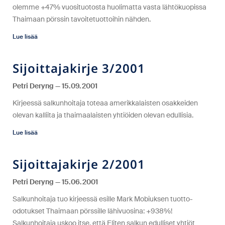
olemme +47% vuosituotosta huolimatta vasta lähtökuopissa
Thaimaan pörssin tavoitetuottoihin nähden.
Lue lisää
Sijoittajakirje 3/2001
Petri Deryng
15.09.2001
Kirjeessä salkunhoitaja toteaa amerikkalaisten osakkeiden
olevan kalliita ja thaimaalaisten yhtiöiden olevan edullisia.
Lue lisää
Sijoittajakirje 2/2001
Petri Deryng
15.06.2001
Salkunhoitaja tuo kirjeessä esille Mark Mobiuksen tuotto-
odotukset Thaimaan pörssille lähivuosina: +938%!
Salkunhoitaja uskoo itse, että Eliten salkun edulliset yhtiöt