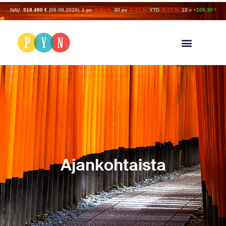
NAV:
518.480 €
(06.08.2026)
1 pv
-0.93 %
30 pv
-6.41 %
YTD
-9.77 %
10 v
+109.30 %
Ajankohtaista