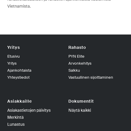
Vietnamista.
Yritys
Rahasto
Etusivu
PYN Elite
Yritys
Arvonkehitys
Ajankohtaista
Salkku
Yhteystiedot
Vastuullinen sijoittaminen
Asiakkaille
Dokumentit
Asiakastietojen päivitys
Näytä kaikki
Merkintä
Lunastus