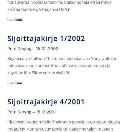
nousuvaraa nykyisiltä tasoilta. Salkunhoitaja ottaa myös
kantaa Suomen, Venäjän ja USA:n
Lue lisää
Sijoittajakirje 1/2002
Petri Deryng
15.02.2002
Kirjeessä vertaillaan Thaimaan talouskasvua Yhdysvaltojen
talouskasvuun, tarkastellaan pörssien arvostustasoja ja
käydään läpi Eliten salkun sisältöä.
Lue lisää
Sijoittajakirje 4/2001
Petri Deryng
15.12.2001
Kirjeessä tuodaan esille Thaimaan pörssin tuottopotentiaalia
mcap/bkt -tunnusluvun pohjalta. Salkunhoitajan mukaan